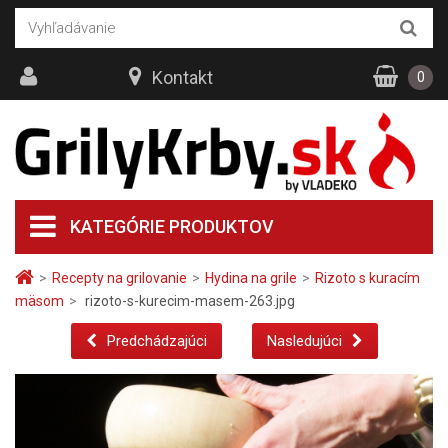
Kontakt
0
KATEGÓRIE PRODUKTOV
>
Recepty na grilovanie
>
Hydina na grile
>
Rizoto s kuracím
mäsom
>
rizoto-s-kurecim-masem-263.jpg
Predchádzajúci
Nasledujúci