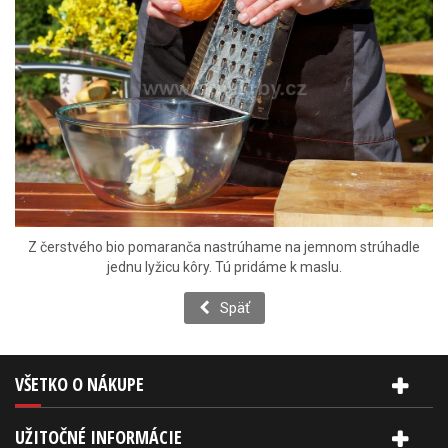
Z čerstvého bio pomaranča nastrúhame na jemnom strúhadle
jednu lyžicu kôry. Tú pridáme k maslu.
Späť
VŠETKO O NÁKUPE
UŽITOČNÉ INFORMÁCIE