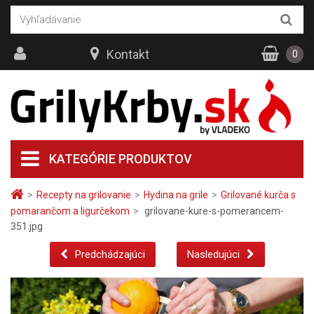
Kontakt
0
KATEGÓRIE PRODUKTOV
>
Recepty na grilovanie
>
Hydina na grile
>
Grilované kurča s
pomarančom a ligurčekom
>
grilovane-kure-s-pomerancem-
351.jpg
Predchádzajúci
Nasledujúci