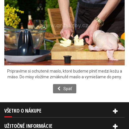
Pripravíme si ochutené maslo, ktoré budeme plniť medzi kožu a
mäso. Do misy vložíme zmäknuté maslo a vymiešame do peny.
Späť
VŠETKO O NÁKUPE
UŽITOČNÉ INFORMÁCIE