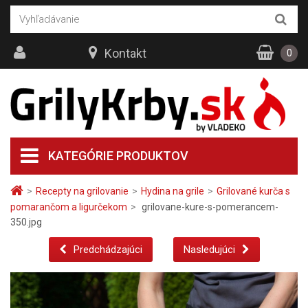
Kontakt
0
KATEGÓRIE PRODUKTOV
>
Recepty na grilovanie
>
Hydina na grile
>
Grilované kurča s
pomarančom a ligurčekom
>
grilovane-kure-s-pomerancem-
350.jpg
Predchádzajúci
Nasledujúci