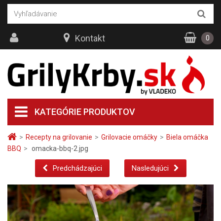
Kontakt
0
KATEGÓRIE PRODUKTOV
>
Recepty na grilovanie
>
Grilovacie omáčky
>
Biela omáčka
BBQ
>
omacka-bbq-2.jpg
Predchádzajúci
Nasledujúci