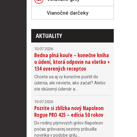
Vianočné darčeky
AKTUALITY
10.07.2026
Bedna plná kouře – konečne kniha
o údení, ktorá odpovie na všetko +
134 overených receptov
Chcete sa aj vy konečne pustiť do
údenia, ale neviete, ako začať? Alebo
ste skúsený údenár a...
10.07.2026
Pozrite si zblízka nový Napoleon
Rogue PRO 425 – edícia 50 rokov
Do rodiny plynových grilov Napoleon
počas grilovacej sezóny pribudla
novinka v podobe grilu...