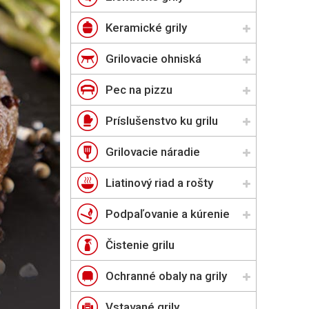
Keramické grily
Grilovacie ohniská
Pec na pizzu
Príslušenstvo ku grilu
Grilovacie náradie
Liatinový riad a rošty
Podpaľovanie a kúrenie
Čistenie grilu
Ochranné obaly na grily
Vstavané grily