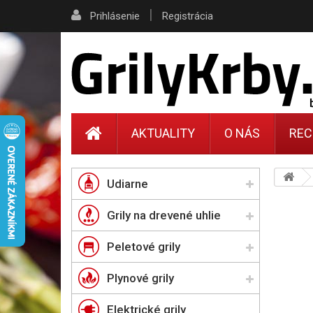
|
Prihlásenie
Registrácia
AKTUALITY
O NÁS
REC
Udiarne
Grily na drevené uhlie
Peletové grily
Plynové grily
Elektrické grily