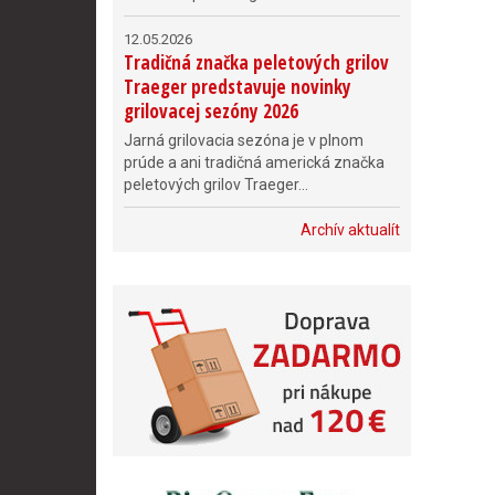
12.05.2026
Tradičná značka peletových grilov
Traeger predstavuje novinky
grilovacej sezóny 2026
Jarná grilovacia sezóna je v plnom
prúde a ani tradičná americká značka
peletových grilov Traeger...
Archív aktualít