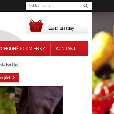
Košík:
prázdny
BCHODNÉ PODMIENKY
KONTAKT
ka-bbq-1.jpg
dujúci