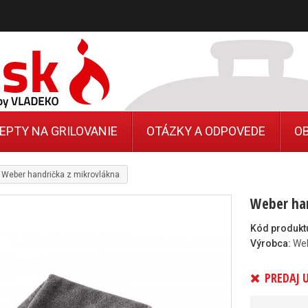
EPTY NA GRILOVANIE
OTÁZKY A ODPOVEDE
O
Weber handrička z mikrovlákna
Weber han
Kód produkt
Výrobca:
We
PREDAJ 