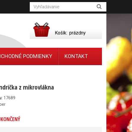
Košík:
prázdny
BCHODNÉ PODMIENKY
KONTAKT
drička z mikrovlákna
u:
17689
ber
UKONČENÝ