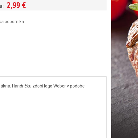
2,99 €
a:
sa odborníka
vlákna. Handričku zdobí logo Weber v podobe