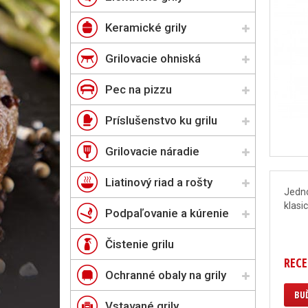
Keramické grily
Grilovacie ohniská
Pec na pizzu
Príslušenstvo ku grilu
Grilovacie náradie
Liatinový riad a rošty
Jedno
klasi
Podpaľovanie a kúrenie
Čistenie grilu
RECE
Ochranné obaly na grily
BUĎ
Vstavané grily