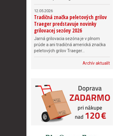
12.05.2026
Tradičná značka peletových grilov
Traeger predstavuje novinky
grilovacej sezóny 2026
Jarná grilovacia sezóna je v plnom
prúde a ani tradičná americká značka
peletových grilov Traeger...
Archív aktualít