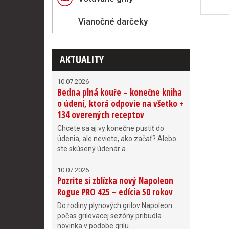
Vianočné darčeky
AKTUALITY
10.07.2026
Bedna plná kouře – konečne kniha
o údení, ktorá odpovie na všetko +
134 overených receptov
Chcete sa aj vy konečne pustiť do
údenia, ale neviete, ako začať? Alebo
ste skúsený údenár a...
10.07.2026
Pozrite si zblízka nový Napoleon
Rogue PRO 425 – edícia 50 rokov
Do rodiny plynových grilov Napoleon
počas grilovacej sezóny pribudla
novinka v podobe grilu...