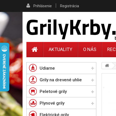
|
Prihlásenie
Registrácia
AKTUALITY
O NÁS
REC
Udiarne
Grily na drevené uhlie
Peletové grily
Plynové grily
Elektrické grily