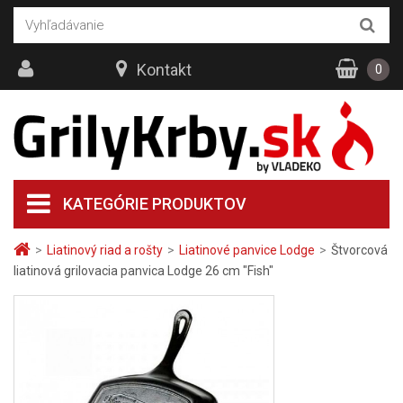
Kontakt
0
KATEGÓRIE PRODUKTOV
>
Liatinový riad a rošty
>
Liatinové panvice Lodge
>
Štvorcová
liatinová grilovacia panvica Lodge 26 cm "Fish"