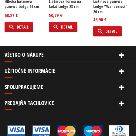
Hlboká liatinová
Liatinová forma na
Liatinová panvica
panvica Lodge 26 cm
koláč Lodge 23 cm
Lodge "Wanderlust"
20 cm
68,27 €
50,79 €
46,90 €
DETAIL
DETAIL
DETAIL
VŠETKO O NÁKUPE
UŽITOČNÉ INFORMÁCIE
SPOLUPRACUJEME
PREDAJŇA TACHLOVICE