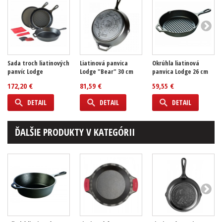
Sada troch liatinových
Liatinová panvica
Okrúhla liatinová
panvíc Lodge
Lodge "Bear" 30 cm
panvica Lodge 26 cm
172,20 €
81,59 €
59,55 €
DETAIL
DETAIL
DETAIL
ĎALŠIE PRODUKTY V KATEGÓRII