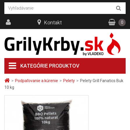
Kontakt
0
KATEGÓRIE PRODUKTOV
>
Podpaľovanie a kúrenie
>
Pelety
>
Pelety Grill Fanatics Buk
10 kg