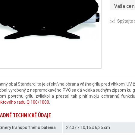
Vaša cen
Spýtajte 
nný obal Standard, to je efektívna obrana vášho grilu pred vlhkom, UV 
 obal vyrobený z nepremokavého PVC sa dá vďaka suchým zipsom ku grilu 
om povrchu grilu zvliekol a prestal tak plniť svoju ochrannú funk
uktového radu Q 100/1000
.
ADNÉ TECHNICKÉ ÚDAJE
mery transportného balenia
22,07 x 10,16 x 6,35 cm