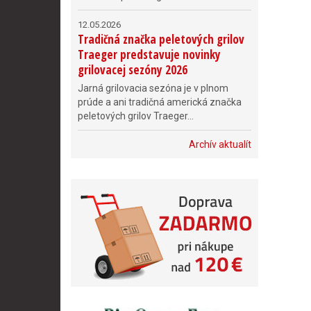
12.05.2026
Tradičná značka peletových grilov
Traeger predstavuje novinky
grilovacej sezóny 2026
Jarná grilovacia sezóna je v plnom
prúde a ani tradičná americká značka
peletových grilov Traeger...
Archív aktualít