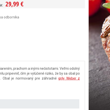
29,99 €
a:
sa odborníka
žiarením, prachom a inými nečistotami. Veľmi odolný
pripevniť, čím je vylúčené riziko, že by sa obal po
ciu. Obal je normovaný pre záhradné
grily Weber z