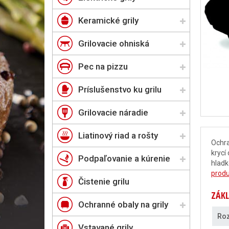
Keramické grily
Grilovacie ohniská
Pec na pizzu
Príslušenstvo ku grilu
Grilovacie náradie
Liatinový riad a rošty
Ochra
krycí
Podpaľovanie a kúrenie
hladk
prod
Čistenie grilu
ZÁKL
Ochranné obaly na grily
Roz
Vstavané grily