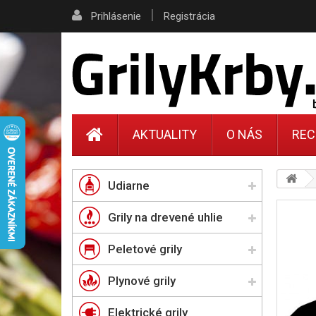
|
Prihlásenie
Registrácia
AKTUALITY
O NÁS
REC
Udiarne
Grily na drevené uhlie
Peletové grily
Plynové grily
Elektrické grily