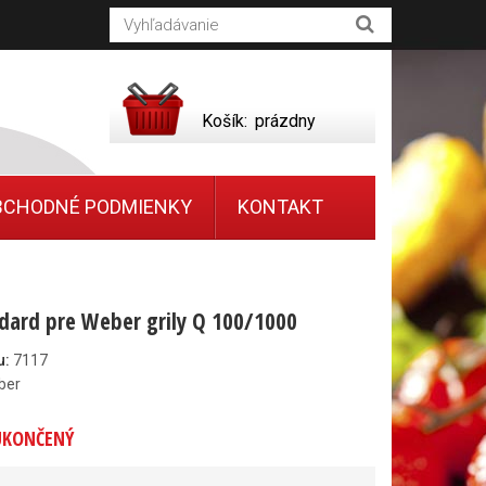
Košík:
prázdny
BCHODNÉ PODMIENKY
KONTAKT
dard pre Weber grily Q 100/1000
u:
7117
ber
UKONČENÝ