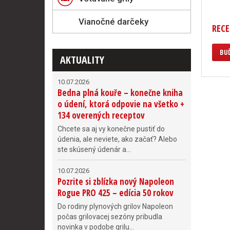
Vianočné darčeky
RECE
BUĎ
AKTUALITY
10.07.2026
Bedna plná kouře – konečne kniha
o údení, ktorá odpovie na všetko +
134 overených receptov
Chcete sa aj vy konečne pustiť do
údenia, ale neviete, ako začať? Alebo
ste skúsený údenár a...
10.07.2026
Pozrite si zblízka nový Napoleon
Rogue PRO 425 – edícia 50 rokov
Do rodiny plynových grilov Napoleon
počas grilovacej sezóny pribudla
novinka v podobe grilu...