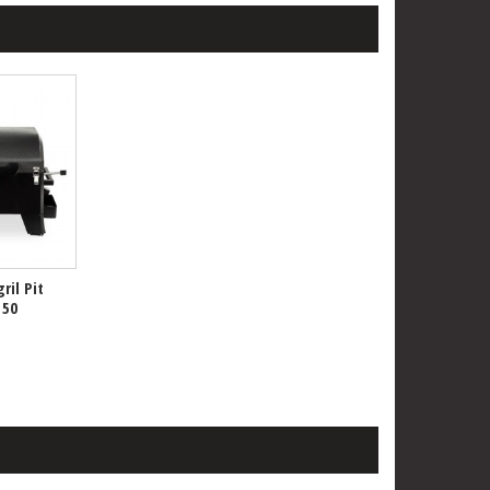
ril Pit
150