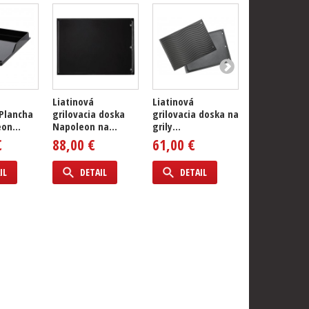
Liatinová
Liatinová
Liatinová
 Plancha
grilovacia doska
grilovacia doska na
grilovacia d
on...
Napoleon na...
grily...
Napoleon Tra
€
88,00 €
61,00 €
69,00 €
IL
DETAIL
DETAIL
DETAIL