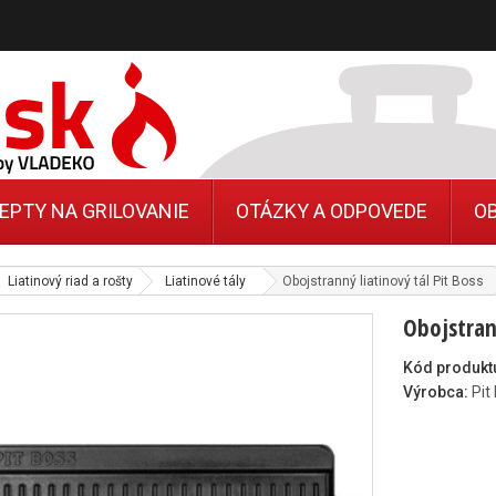
EPTY NA GRILOVANIE
OTÁZKY A ODPOVEDE
O
Liatinový riad a rošty
Liatinové tály
Obojstranný liatinový tál Pit Boss
Obojstrann
Kód produkt
Výrobca:
Pit