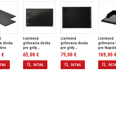
á
Liatinová
Liatinová
Liatinová
ia doska
grilovacia doska
grilovacia doska
grilovacia
dero
pre grily...
pre grily...
pre Napole
 €
65,00 €
79,00 €
169,00 
TAIL
DETAIL
DETAIL
DETA