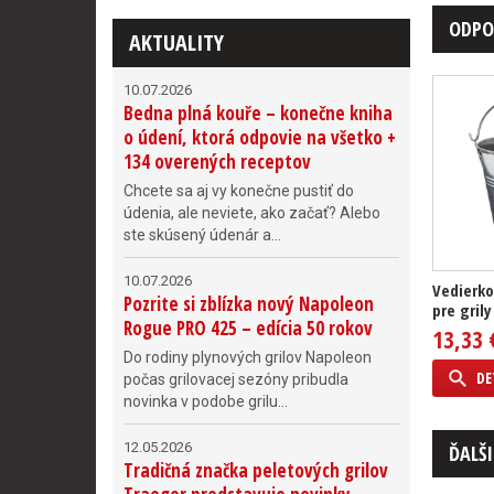
ODPO
AKTUALITY
10.07.2026
Bedna plná kouře – konečne kniha
o údení, ktorá odpovie na všetko +
134 overených receptov
Chcete sa aj vy konečne pustiť do
údenia, ale neviete, ako začať? Alebo
ste skúsený údenár a...
10.07.2026
Vedierko
Pozrite si zblízka nový Napoleon
pre grily
Rogue PRO 425 – edícia 50 rokov
13,33 
Do rodiny plynových grilov Napoleon
DE
počas grilovacej sezóny pribudla
novinka v podobe grilu...
12.05.2026
ĎALŠI
Tradičná značka peletových grilov