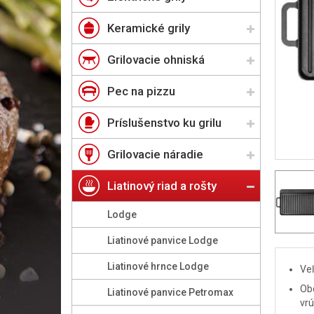
Keramické grily
Grilovacie ohniská
Pec na pizzu
Príslušenstvo ku grilu
Grilovacie náradie
Liatinový riad a rošty
Lodge
Liatinové panvice Lodge
Liatinové hrnce Lodge
Veľ
Obo
Liatinové panvice Petromax
vrú