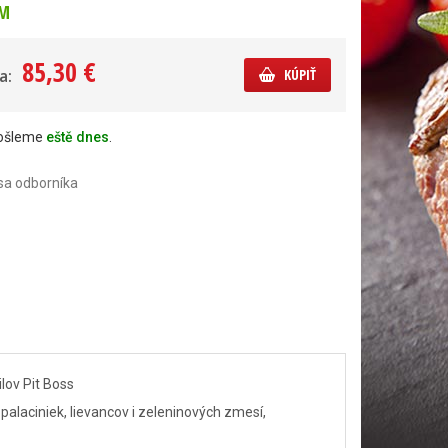
M
85,30 €
a:
KÚPIŤ
došleme
eště dnes
.
sa odborníka
lov Pit Boss
palaciniek, lievancov i zeleninových zmesí,