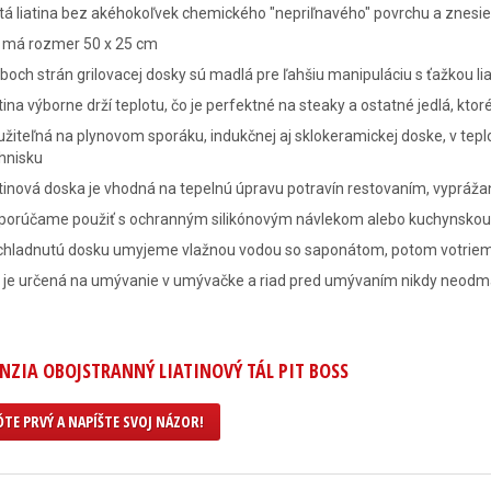
tá liatina bez akéhokoľvek chemického "nepriľnavého" povrchu a znesie
l má rozmer 50 x 25 cm
boch strán grilovacej dosky sú madlá pre ľahšiu manipuláciu s ťažkou li
tina výborne drží teplotu, čo je perfektné na steaky a ostatné jedlá, kto
žiteľná na plynovom sporáku, indukčnej aj sklokeramickej doske, v teplov
hnisku
tinová doska je vhodná na tepelnú úpravu potravín restovaním, vypráž
porúčame použiť s ochranným silikónovým návlekom alebo kuchynsko
chladnutú dosku umyjeme vlažnou vodou so saponátom, potom votrieme 
e je určená na umývanie v umývačke a riad pred umývaním nikdy neod
NZIA OBOJSTRANNÝ LIATINOVÝ TÁL PIT BOSS
TE PRVÝ A NAPÍŠTE SVOJ NÁZOR!