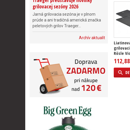
Traeger predstavuje novinky
grilovacej sezóny 2026
Jarná grilovacia sezóna je v plnom
prúde a ani tradičná americká značka
peletových grilov Traeger...
Archív aktualít
Liatinov
grilovac
Rösle Vi
112,88
DE