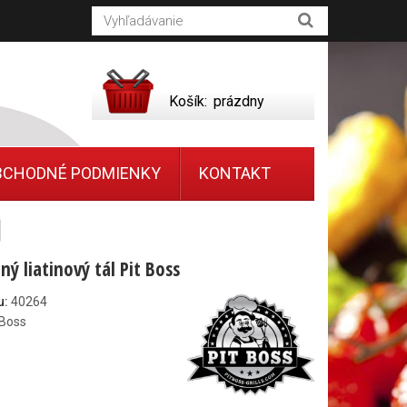
Košík:
prázdny
BCHODNÉ PODMIENKY
KONTAKT
ý liatinový tál Pit Boss
u:
40264
 Boss