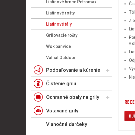
Liatinové hrnce Petromax
Čis
Tá
Liatinové rošty
Z o
Liatinové tály
Lia
Grilovacie rošty
Pou
v o
Wok panvice
Lia
Valhal Outdoor
Od
Vý
Podpaľovanie a kúrenie
Ni
Čistenie grilu
Ochranné obaly na grily
RECE
Vstavané grily
BUĎ
Vianočné darčeky