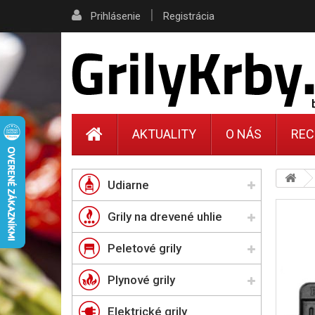
|
Prihlásenie
Registrácia
AKTUALITY
O NÁS
REC
Udiarne
Grily na drevené uhlie
Peletové grily
Plynové grily
Elektrické grily