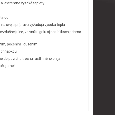
 aj extrémne vysoké teploty
atinou
ré na svoju prípravu vyžadujú vysokú teplu
zdušnej rúre, vo vnútri grilu aj na uhlíkoch priamo
aním, pečením i dusením
u chňapkou
do povrchu trochu rastlinného oleja
mačujeme!