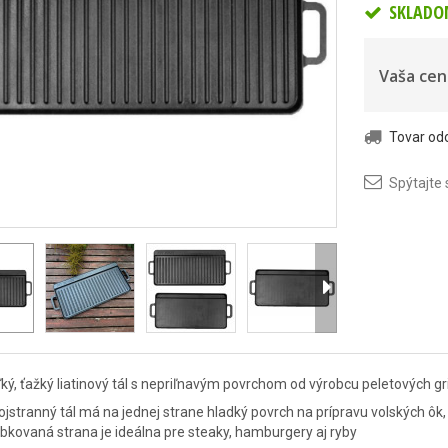
SKLADO
Vaša cen
Tovar o
Spýtajte 
ký, ťažký liatinový tál s nepriľnavým povrchom od výrobcu peletových gri
jstranný tál má na jednej strane hladký povrch na prípravu volských ôk, 
bkovaná strana je ideálna pre steaky, hamburgery aj ryby