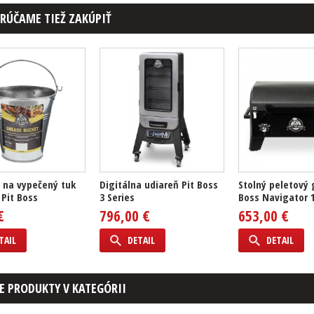
RÚČAME TIEŽ ZAKÚPIŤ
 na vypečený tuk
Digitálna udiareň Pit Boss
Stolný peletový g
 Pit Boss
3 Series
Boss Navigator 
€
796,00 €
653,00 €
TAIL
DETAIL
DETAIL
E PRODUKTY V KATEGÓRII