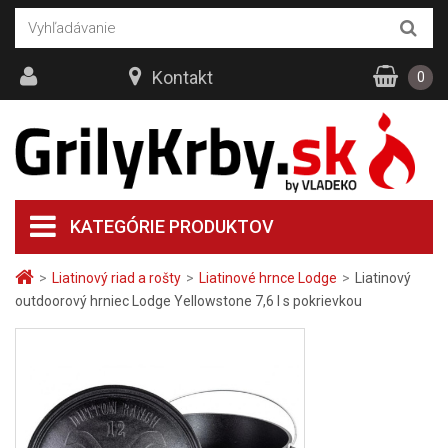
Kontakt
0
KATEGÓRIE PRODUKTOV
>
Liatinový riad a rošty
>
Liatinové hrnce Lodge
>
Liatinový
outdoorový hrniec Lodge Yellowstone 7,6 l s pokrievkou