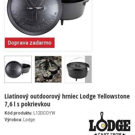
Doprava zadarmo
Liatinový outdoorový hrniec Lodge Yellowstone
7,6 l s pokrievkou
Kód produktu:
L12DCOYW
Výrobca:
Lodge