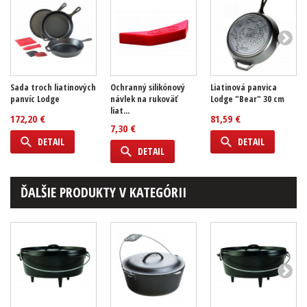
Sada troch liatinových
Ochranný silikónový
Liatinová panvica
panvíc Lodge
návlek na rukoväť
Lodge "Bear" 30 cm
liat...
172,20 €
81,59 €
7,30 €
DETAIL
DETAIL
DETAIL
ĎALŠIE PRODUKTY V KATEGÓRII