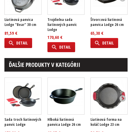
Liatinová panvica
Trojdielna sada
Štvorcová liatinová
Lodge "Bear" 30 cm
liatinových panvíc
panvica Lodge 26 cm
Lodge
81,59 €
65,30 €
170,60 €
DETAIL
DETAIL
DETAIL
ĎALŠIE PRODUKTY V KATEGÓRII
Sada troch liatinových
Hlboká liatinová
Liatinová forma na
panvíc Lodge
panvica Lodge 26 cm
koláč Lodge 23 cm