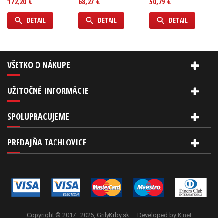
172,20 €
68,27 €
50,79 €
DETAIL
DETAIL
DETAIL
VŠETKO O NÁKUPE
UŽITOČNÉ INFORMÁCIE
SPOLUPRACUJEME
PREDAJŇA TACHLOVICE
Copyright © 2017–2026, GrilyKrby.sk
Developed by
Kinet