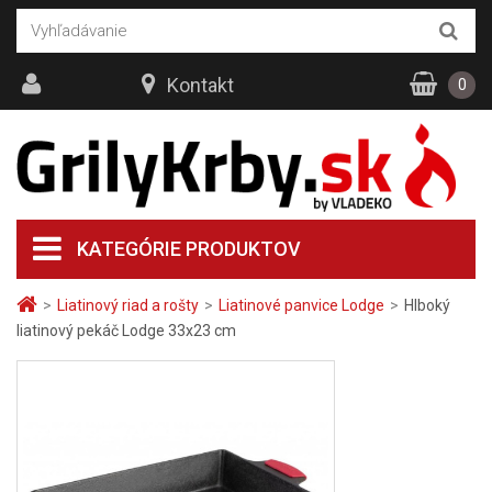
Kontakt
0
KATEGÓRIE PRODUKTOV
>
Liatinový riad a rošty
>
Liatinové panvice Lodge
>
Hlboký
liatinový pekáč Lodge 33x23 cm