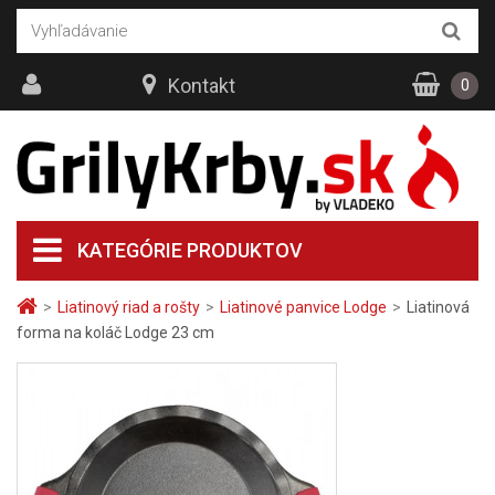
Kontakt
0
KATEGÓRIE PRODUKTOV
>
Liatinový riad a rošty
>
Liatinové panvice Lodge
>
Liatinová
forma na koláč Lodge 23 cm