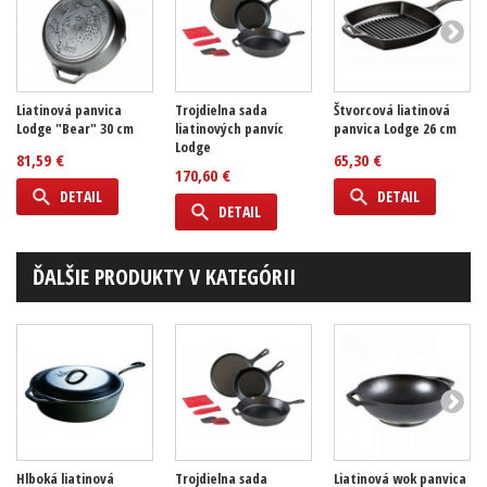
Liatinová panvica
Trojdielna sada
Štvorcová liatinová
Lodge "Bear" 30 cm
liatinových panvíc
panvica Lodge 26 cm
Lodge
81,59 €
65,30 €
170,60 €
DETAIL
DETAIL
DETAIL
ĎALŠIE PRODUKTY V KATEGÓRII
Hlboká liatinová
Trojdielna sada
Liatinová wok panvica