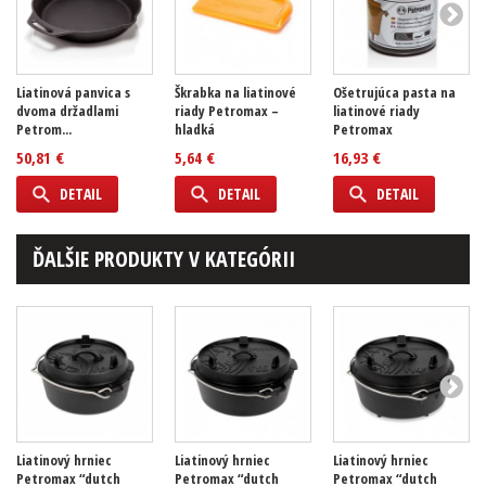
Liatinová panvica s
Škrabka na liatinové
Ošetrujúca pasta na
dvoma držadlami
riady Petromax –
liatinové riady
Petrom...
hladká
Petromax
50,81 €
5,64 €
16,93 €
DETAIL
DETAIL
DETAIL
ĎALŠIE PRODUKTY V KATEGÓRII
Liatinový hrniec
Liatinový hrniec
Liatinový hrniec
Petromax “dutch
Petromax “dutch
Petromax “dutch