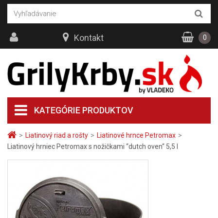
Kontakt
0
KATEGÓRIE PRODUKTOV
>
Liatinový riad a rošty
>
Liatinové hrnce Petromax
>
Liatinový hrniec Petromax s nožičkami “dutch oven“ 5,5 l