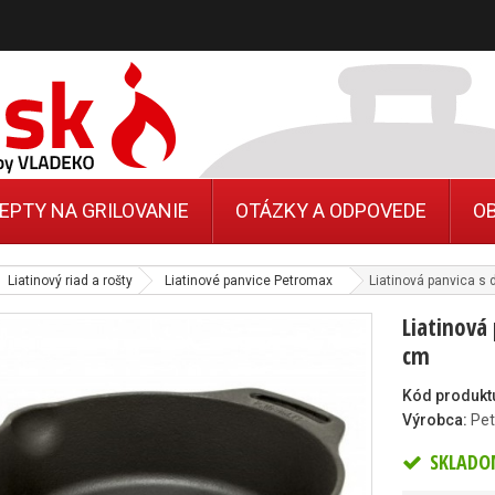
EPTY NA GRILOVANIE
OTÁZKY A ODPOVEDE
O
Liatinový riad a rošty
Liatinové panvice Petromax
Liatinová panvica s
Liatinová
cm
Kód produkt
Výrobca:
Pe
SKLADO