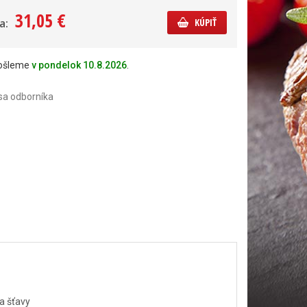
31,05 €
a:
KÚPIŤ
došleme
v pondelok 10.8.2026
.
sa odborníka
a šťavy