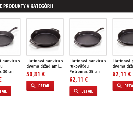
E PRODUKTY V KATEGÓRII
á panvica s
Liatinová panvica s
Liatinová panvica s
Liatinová 
ou
dvoma držadlami...
rukoväťou
dvoma drža
x 30 cm
Petromax 35 cm
50,81 €
62,11 €
€
62,11 €
DETAIL
DETA
TAIL
DETAIL