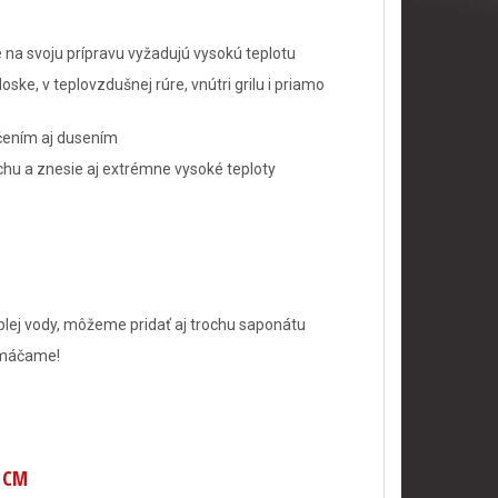
ré na svoju prípravu vyžadujú vysokú teplotu
ke, v teplovzdušnej rúre, vnútri grilu i priamo
ečením aj dusením
chu a znesie aj extrémne vysoké teploty
lej vody, môžeme pridať aj trochu saponátu
amáčame!
 CM