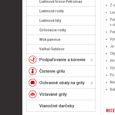
Liatinové hrnce Petromax
Z o
Liatinové rošty
Lia
Pan
Liatinové tály
v o
Grilovacie rošty
Pan
Vyr
Wok panvice
Je 
Valhal Outdoor
Obj
Podpaľovanie a kúrenie
Hmo
Výš
Čistenie grilu
Po 
Ochranné obaly na grily
Ni
Bal
Vstavané grily
Vianočné darčeky
RECE