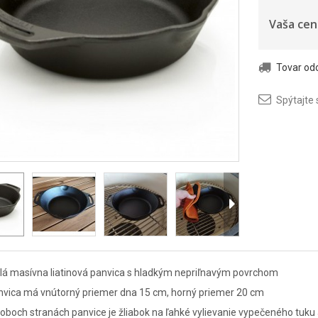
Vaša cen
Tovar o
Spýtajte 
lá masívna liatinová panvica s hladkým nepriľnavým povrchom
nvica má vnútorný priemer dna 15 cm, horný priemer 20 cm
oboch stranách panvice je žliabok na ľahké vylievanie vypečeného tuku 