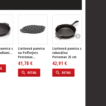
panvica s
Liatinová panvica
Liatinová panvica s
Liatinová pa
dlami...
na Pofferjets
rukoväťou
dvoma držadl
Petromax...
Petromax 25 cm
42,91 €
41,78 €
42,91 €
IL
DETAIL
DETAIL
DETAIL