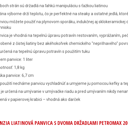
boch strán sú držadlá na ľahkú manipuláciu s ťažkou liatinou
tina výborne drží teplotu, čo je perfektné na steaky a ostatné jedlá, kto
vicu môžete použiť na plynovom sporáku, indukčnej aj sklokeramickej dos
hnisku
vica je vhodná na tepelnú úpravu potravín restovaním, vyprážaním, p
obené z čistej liatiny bez akéhokoľvek chemického "nepriľnavého" povr
určená na tepelnú úpravu potravín s použitím tuku
em panvice: 1 liter
tnosť: 1,8 kg
ka panvice: 6,7 cm
použití necháme panvicu vychladnúť a umyjeme ju pomocou kefky a tep
e je určená na umývanie v umývačke riadu a pred umývaním nikdy nen
ená v papierovej krabici – vhodná ako darček
NZIA LIATINOVÁ PANVICA S DVOMA DRŽADLAMI PETROMAX 20