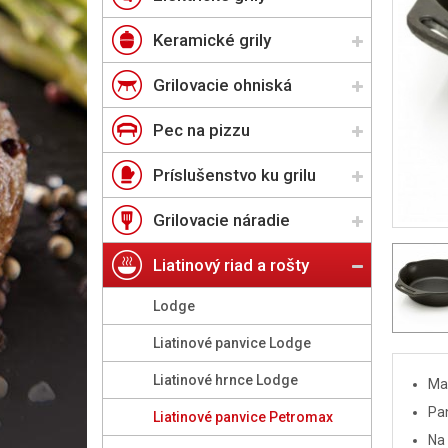
Keramické grily
Grilovacie ohniská
Pec na pizzu
Príslušenstvo ku grilu
Grilovacie náradie
Liatinový riad a rošty
Lodge
Liatinové panvice Lodge
Liatinové hrnce Lodge
Ma
Pa
Liatinové panvice Petromax
Na 