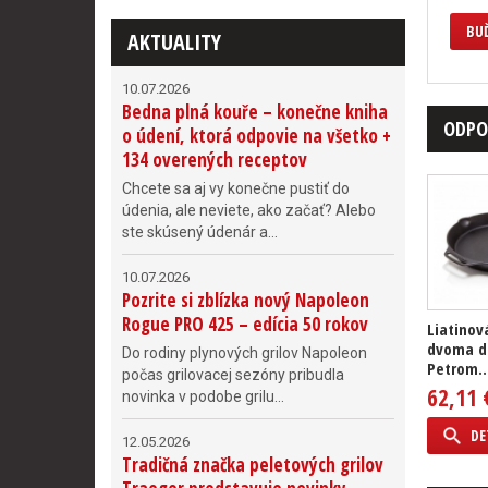
BUĎ
AKTUALITY
10.07.2026
Bedna plná kouře – konečne kniha
ODPO
o údení, ktorá odpovie na všetko +
134 overených receptov
Chcete sa aj vy konečne pustiť do
údenia, ale neviete, ako začať? Alebo
ste skúsený údenár a...
10.07.2026
Pozrite si zblízka nový Napoleon
Rogue PRO 425 – edícia 50 rokov
Liatinov
dvoma d
Do rodiny plynových grilov Napoleon
Petrom..
počas grilovacej sezóny pribudla
62,11 
novinka v podobe grilu...
DE
12.05.2026
Tradičná značka peletových grilov