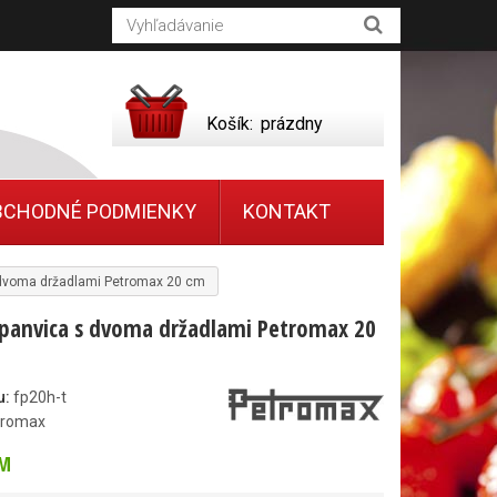
Košík:
prázdny
BCHODNÉ PODMIENKY
KONTAKT
 dvoma držadlami Petromax 20 cm
 panvica s dvoma držadlami Petromax 20
u:
fp20h-t
tromax
M