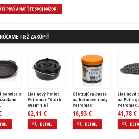
TE PRVÝ A NAPÍŠTE SVOJ NÁZOR!
RÚČAME TIEŽ ZAKÚPIŤ
á panvica s
Liatinový hrniec
Ošetrujúca pasta
Liatinová 
ržadlami
Petromax “dutch
na liatinové riady
na Pofferj
.
oven“ 1,6 l
Petromax
Petromax 3
€
62,11 €
16,93 €
41,78 €
TAIL
DETAIL
DETAIL
DETA