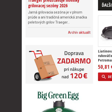
Traeger predstavuje novinky
ĎALŠI
grilovacej sezóny 2026
Jarná grilovacia sezóna je v plnom
prúde a ani tradičná americká značka
peletových grilov Traeger...
Archív aktualít
Liatinov
rukoväť
Petroma
50,81 
DE