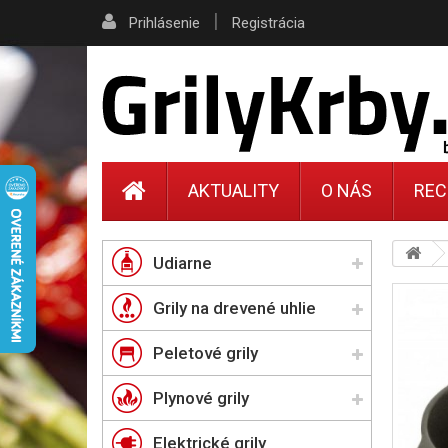
|
Prihlásenie
Registrácia
AKTUALITY
O NÁS
REC
Udiarne
Grily na drevené uhlie
Peletové grily
Plynové grily
Elektrické grily