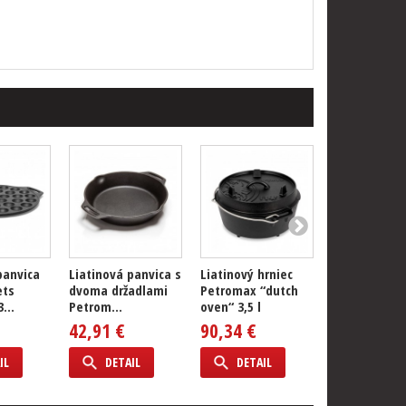
panvica
Liatinová panvica s
Liatinový hrniec
Liatinová pa
ets
dvoma držadlami
Petromax “dutch
na muffiny
...
Petrom...
oven“ 3,5 l
Petromax
42,91 €
90,34 €
45,17 €
IL
DETAIL
DETAIL
DETAIL