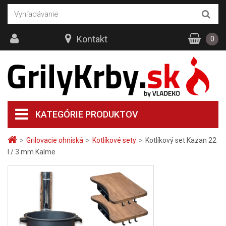
Kontakt
0
KATEGÓRIE PRODUKTOV
>
Grilovacie ohniská
>
Kotlíkové sety
>
Kotlíkový set Kazan 22
l / 3 mm Kalme