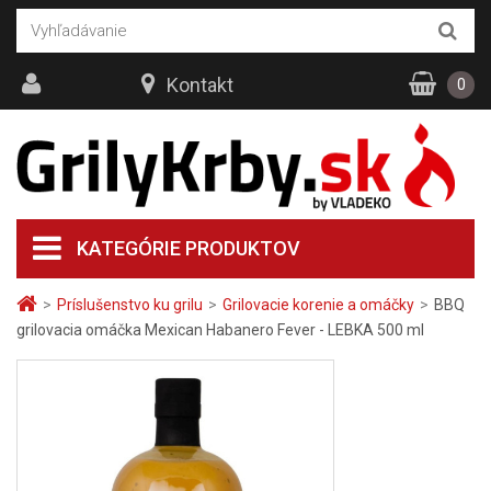
Kontakt
0
KATEGÓRIE PRODUKTOV
>
Príslušenstvo ku grilu
>
Grilovacie korenie a omáčky
>
BBQ
grilovacia omáčka Mexican Habanero Fever - LEBKA 500 ml