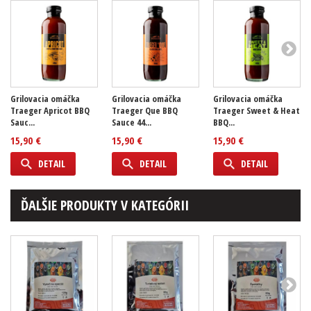
Grilovacia omáčka
Grilovacia omáčka
Grilovacia omáčka
Traeger Apricot BBQ
Traeger Que BBQ
Traeger Sweet & Heat
Sauc...
Sauce 44...
BBQ...
15,90 €
15,90 €
15,90 €
DETAIL
DETAIL
DETAIL
ĎALŠIE PRODUKTY V KATEGÓRII