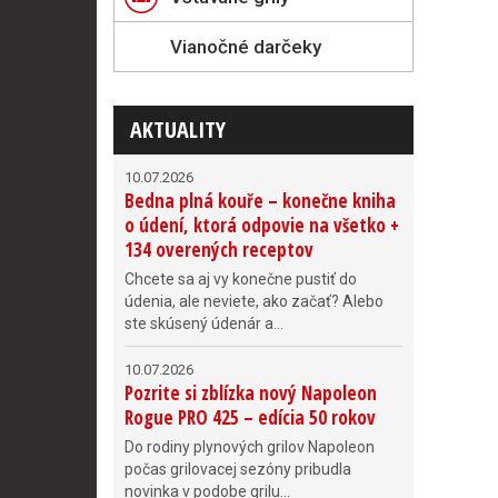
Vianočné darčeky
AKTUALITY
10.07.2026
Bedna plná kouře – konečne kniha
o údení, ktorá odpovie na všetko +
134 overených receptov
Chcete sa aj vy konečne pustiť do
údenia, ale neviete, ako začať? Alebo
ste skúsený údenár a...
10.07.2026
Pozrite si zblízka nový Napoleon
Rogue PRO 425 – edícia 50 rokov
Do rodiny plynových grilov Napoleon
počas grilovacej sezóny pribudla
novinka v podobe grilu...