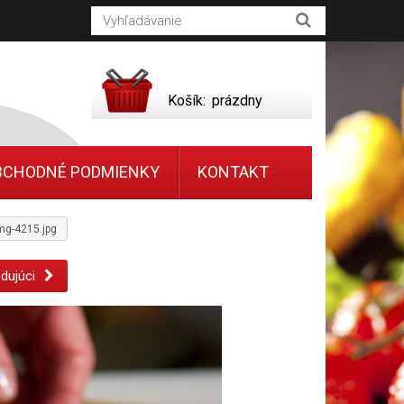
Košík:
prázdny
BCHODNÉ PODMIENKY
KONTAKT
mg-4215.jpg
dujúci