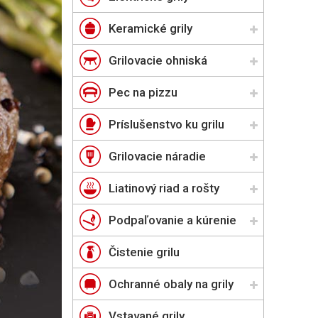
Keramické grily
Grilovacie ohniská
Pec na pizzu
Príslušenstvo ku grilu
Grilovacie náradie
Liatinový riad a rošty
Podpaľovanie a kúrenie
Čistenie grilu
Ochranné obaly na grily
Vstavané grily