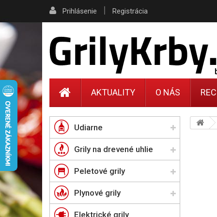
|
Prihlásenie
Registrácia
AKTUALITY
O NÁS
REC
Udiarne
Grily na drevené uhlie
Peletové grily
Plynové grily
Elektrické grily