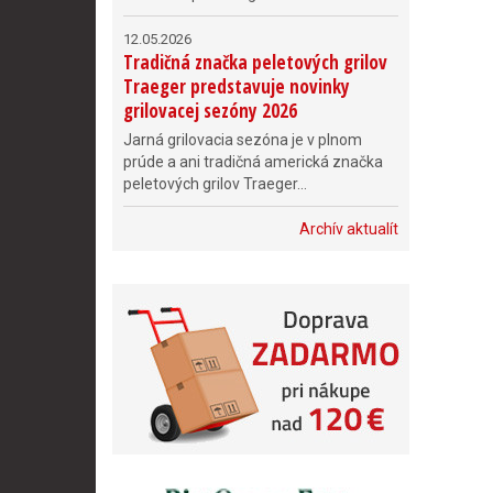
12.05.2026
Tradičná značka peletových grilov
Traeger predstavuje novinky
grilovacej sezóny 2026
Jarná grilovacia sezóna je v plnom
prúde a ani tradičná americká značka
peletových grilov Traeger...
Archív aktualít