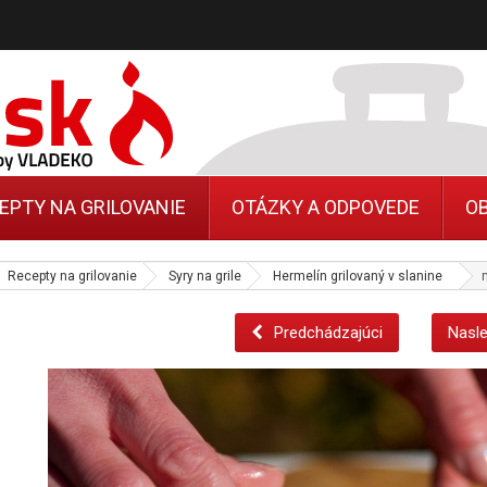
EPTY NA GRILOVANIE
OTÁZKY A ODPOVEDE
O
Recepty na grilovanie
Syry na grile
Hermelín grilovaný v slanine
Predchádzajúci
Nasle