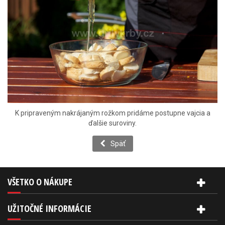
K pripraveným nakrájaným rožkom pridáme postupne vajcia a
ďalšie suroviny.
Späť
VŠETKO O NÁKUPE
UŽITOČNÉ INFORMÁCIE