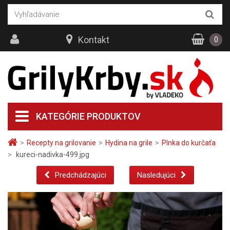
Kontakt
0
KATEGÓRIE PRODUKTOV
>
Recepty na grilovanie
>
Hydina na grile
>
Plnka do kurčaťa
>
kureci-nadivka-499.jpg
Predchádzajúci
Nasledujúci