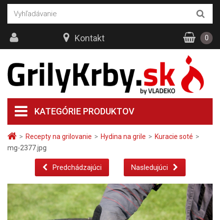
Kontakt
0
KATEGÓRIE PRODUKTOV
>
Recepty na grilovanie
>
Hydina na grile
>
Kuracie soté
>
mg-2377.jpg
Predchádzajúci
Nasledujúci