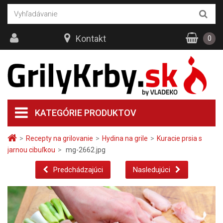
Kontakt
0
KATEGÓRIE PRODUKTOV
>
Recepty na grilovanie
>
Hydina na grile
>
Kuracie prsia s
jarnou cibuľkou
>
mg-2662.jpg
Predchádzajúci
Nasledujúci