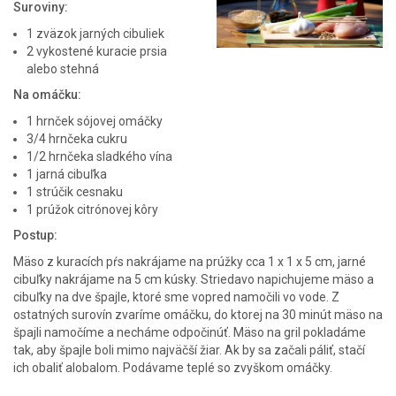
Suroviny:
1 zväzok jarných cibuliek
2 vykostené kuracie prsia
alebo
stehná
Na omáčku:
1 hrnček sójovej omáčky
3/4 hrnčeka cukru
1/2 hrnčeka sladkého vína
1 jarná cibuľka
1 strúčik cesnaku
1 prúžok citrónovej kôry
Postup:
Mäso z kuracích pŕs nakrájame na prúžky cca 1 x 1 x 5 cm, jarné
cibuľky nakrájame na 5 cm kúsky. Striedavo napichujeme mäso a
cibuľky na dve špajle, ktoré sme vopred namočili vo vode. Z
ostatných surovín zvaríme omáčku, do ktorej na 30 minút mäso na
špajli namočíme a necháme odpočinúť. Mäso na gril pokladáme
tak, aby špajle boli mimo najväčší žiar. Ak by sa začali páliť, stačí
ich obaliť alobalom. Podávame teplé so zvyškom omáčky.