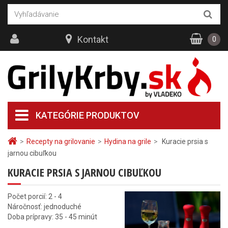
Kontakt
0
KATEGÓRIE PRODUKTOV
>
Recepty na grilovanie
>
Hydina na grile
>
Kuracie prsia s
jarnou cibuľkou
KURACIE PRSIA S JARNOU CIBUĽKOU
Počet porcií: 2 - 4
Náročnosť: jednoduché
Doba prípravy: 35 - 45 minút