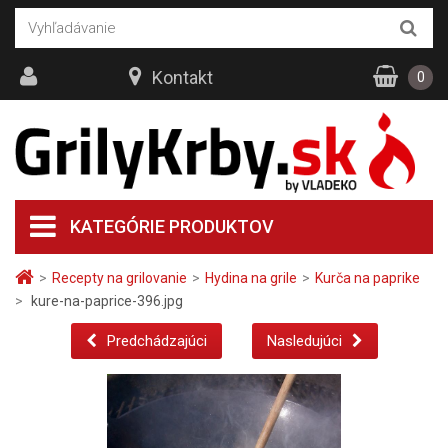
Kontakt
0
KATEGÓRIE PRODUKTOV
>
Recepty na grilovanie
>
Hydina na grile
>
Kurča na paprike
>
kure-na-paprice-396.jpg
Predchádzajúci
Nasledujúci