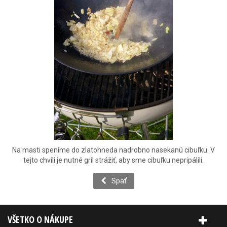
Na masti speníme do zlatohneda nadrobno nasekanú cibuľku. V
tejto chvíli je nutné gril strážiť, aby sme cibuľku nepripálili.
Späť
VŠETKO O NÁKUPE