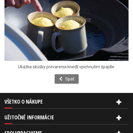
Ukážka skúšky prevarenia knedlí vpichnutím špajdle.
Späť
VŠETKO O NÁKUPE
UŽITOČNÉ INFORMÁCIE
SPOLUPRACUJEME