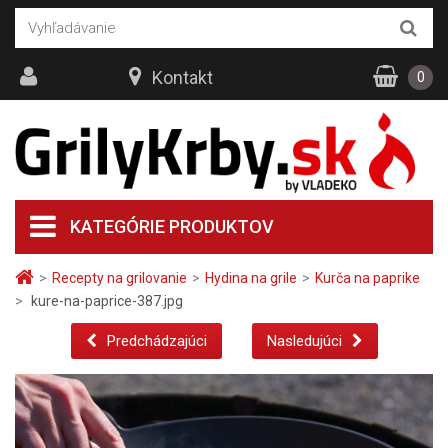
Kontakt
0
KATEGÓRIE PRODUKTOV
>
Recepty na grilovanie
>
Hydina na grile
>
Kurča na paprike
>
kure-na-paprice-387.jpg
Predchádzajúci
Nasledujúci