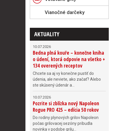
Vianočné darčeky
AKTUALITY
10.07.2026
Bedna plná kouře – konečne kniha
o údení, ktorá odpovie na všetko +
134 overených receptov
Chcete sa aj vy konečne pustiť do
údenia, ale neviete, ako začať? Alebo
ste skúsený údenár a...
10.07.2026
Pozrite si zblízka nový Napoleon
Rogue PRO 425 – edícia 50 rokov
Do rodiny plynových grilov Napoleon
počas grilovacej sezóny pribudla
novinka v podobe grilu...