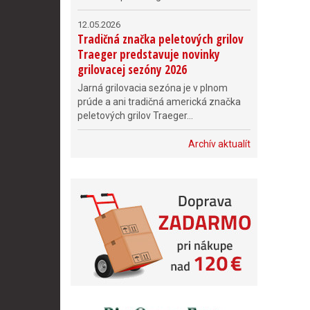
12.05.2026
Tradičná značka peletových grilov
Traeger predstavuje novinky
grilovacej sezóny 2026
Jarná grilovacia sezóna je v plnom
prúde a ani tradičná americká značka
peletových grilov Traeger...
Archív aktualít