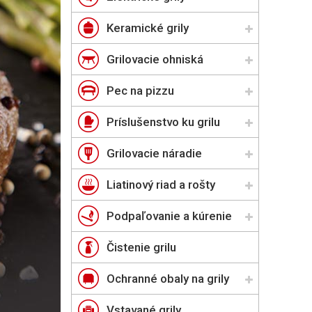
Keramické grily
Grilovacie ohniská
Pec na pizzu
Príslušenstvo ku grilu
Grilovacie náradie
Liatinový riad a rošty
Podpaľovanie a kúrenie
Čistenie grilu
Ochranné obaly na grily
Vstavané grily