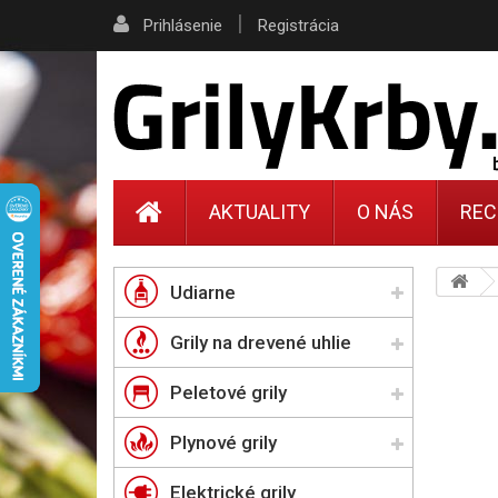
|
Prihlásenie
Registrácia
AKTUALITY
O NÁS
REC
Udiarne
Grily na drevené uhlie
Peletové grily
Plynové grily
Elektrické grily