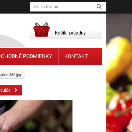
Košík:
prázdny
BCHODNÉ PODMIENKY
KONTAKT
price-380.jpg
dujúci