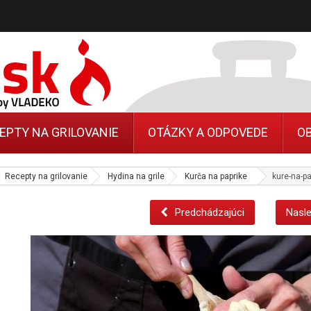
EPTY NA GRILOVANIE
OTÁZKY A ODPOVEDE
O
Recepty na grilovanie
Hydina na grile
Kurča na paprike
kure-na-pa
Predchádzajúci
Nasle