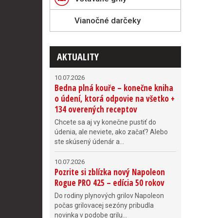
Vianočné darčeky
AKTUALITY
10.07.2026
Bedna plná kouře – konečne kniha
o údení, ktorá odpovie na všetko +
134 overených receptov
Chcete sa aj vy konečne pustiť do
údenia, ale neviete, ako začať? Alebo
ste skúsený údenár a...
10.07.2026
Pozrite si zblízka nový Napoleon
Rogue PRO 425 – edícia 50 rokov
Do rodiny plynových grilov Napoleon
počas grilovacej sezóny pribudla
novinka v podobe grilu...