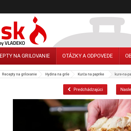
EPTY NA GRILOVANIE
OTÁZKY A ODPOVEDE
O
Recepty na grilovanie
Hydina na grile
Kurča na paprike
kure-na-pa
Predchádzajúci
Nasle