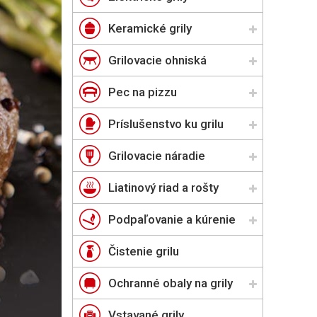
Keramické grily
Grilovacie ohniská
Pec na pizzu
Príslušenstvo ku grilu
Grilovacie náradie
Liatinový riad a rošty
Podpaľovanie a kúrenie
Čistenie grilu
Ochranné obaly na grily
Vstavané grily