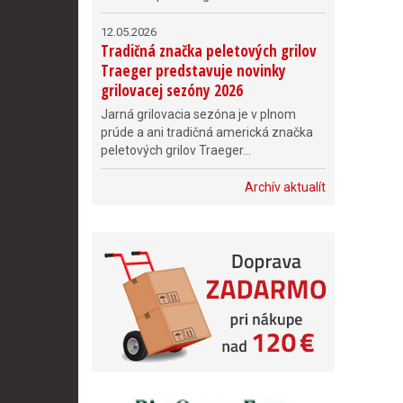
12.05.2026
Tradičná značka peletových grilov
Traeger predstavuje novinky
grilovacej sezóny 2026
Jarná grilovacia sezóna je v plnom
prúde a ani tradičná americká značka
peletových grilov Traeger...
Archív aktualít