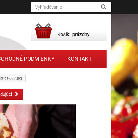
Košík:
prázdny
BCHODNÉ PODMIENKY
KONTAKT
price-377.jpg
dujúci