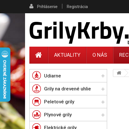
|
Prihlásenie
Registrácia
AKTUALITY
O NÁS
REC
Udiarne
Grily na drevené uhlie
Peletové grily
Plynové grily
Elektrické grily