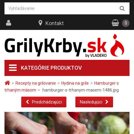
Kontakt
0
KATEGÓRIE PRODUKTOV
>
Recepty na grilovanie
>
Hydina na grile
>
Hamburger s
trhaným mäsom
>
hamburger-s-trhanym-masem-1486.jpg
Predchádzajúci
Nasledujúci