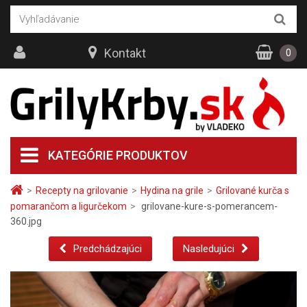
Kontakt
0
KATEGÓRIE PRODUKTOV
>
Recepty na grilovanie
>
Hydina na grile
>
Grilované kurča s
pomarančom a ligurčekom
>
grilovane-kure-s-pomerancem-
360.jpg
Predchádzajúci
Nasledujúci