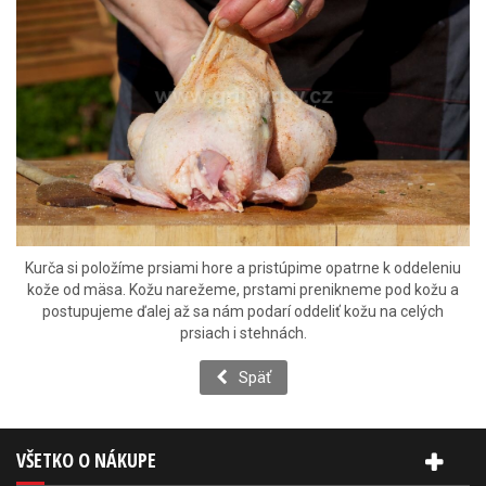
Kurča si položíme prsiami hore a pristúpime opatrne k oddeleniu
kože od mäsa. Kožu narežeme, prstami prenikneme pod kožu a
postupujeme ďalej až sa nám podarí oddeliť kožu na celých
prsiach i stehnách.
Späť
VŠETKO O NÁKUPE