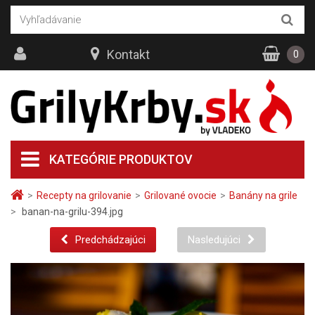
Kontakt
0
KATEGÓRIE PRODUKTOV
>
Recepty na grilovanie
>
Grilované ovocie
>
Banány na grile
>
banan-na-grilu-394.jpg
Predchádzajúci
Nasledujúci