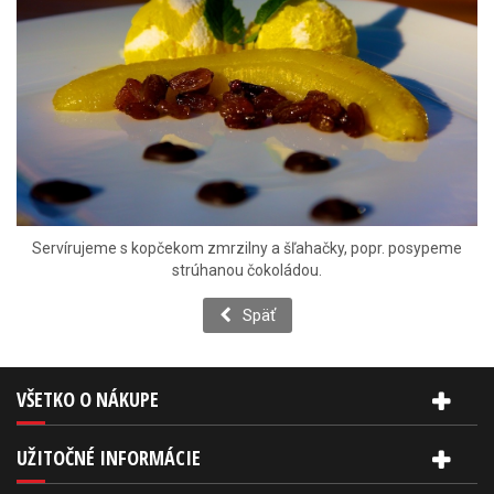
Servírujeme s kopčekom zmrzilny a šľahačky, popr. posypeme
strúhanou čokoládou.
Späť
VŠETKO O NÁKUPE
UŽITOČNÉ INFORMÁCIE