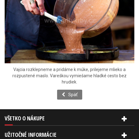
Vajcia rozklepneme a pridáme k múke, prilejeme mlieko a
rozpustené maslo. Vareškou vymiešame hladké cesto bez
hrudiek.
Späť
VŠETKO O NÁKUPE
UŽITOČNÉ INFORMÁCIE