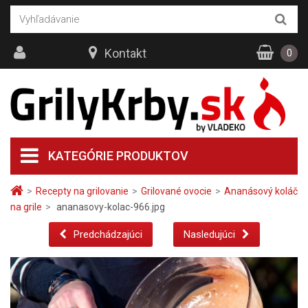
Kontakt
0
KATEGÓRIE PRODUKTOV
>
Recepty na grilovanie
>
Grilované ovocie
>
Ananásový koláč
na grile
>
ananasovy-kolac-966.jpg
Predchádzajúci
Nasledujúci