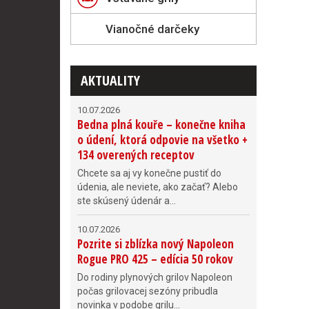
Vianočné darčeky
AKTUALITY
10.07.2026
Bedna plná kouře – konečne kniha
o údení, ktorá odpovie na všetko +
134 overených receptov
Chcete sa aj vy konečne pustiť do
údenia, ale neviete, ako začať? Alebo
ste skúsený údenár a...
10.07.2026
Pozrite si zblízka nový Napoleon
Rogue PRO 425 – edícia 50 rokov
Do rodiny plynových grilov Napoleon
počas grilovacej sezóny pribudla
novinka v podobe grilu...