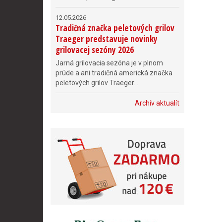
12.05.2026
Tradičná značka peletových grilov
Traeger predstavuje novinky
grilovacej sezóny 2026
Jarná grilovacia sezóna je v plnom
prúde a ani tradičná americká značka
peletových grilov Traeger...
Archív aktualít