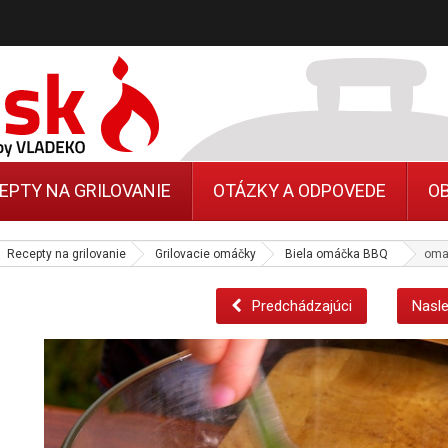
EPTY NA GRILOVANIE
OTÁZKY A ODPOVEDE
O
Recepty na grilovanie
Grilovacie omáčky
Biela omáčka BBQ
omac
Predchádzajúci
Nasle