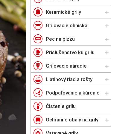
Keramické grily
Grilovacie ohniská
Pec na pizzu
Príslušenstvo ku grilu
Grilovacie náradie
Liatinový riad a rošty
Podpaľovanie a kúrenie
Čistenie grilu
Ochranné obaly na grily
Vstavané grily