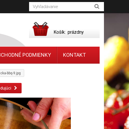
Košík:
prázdny
BCHODNÉ PODMIENKY
KONTAKT
ka-bbq-9.jpg
dujúci