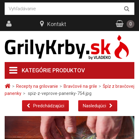
Kontakt
0
KATEGÓRIE PRODUKTOV
>
Recepty na grilovanie
>
Bravčové na grile
>
Špíz z bravčovej
panenky
>
spiz-z-veprove-panenky-754.jpg
Predchádzajúci
Nasledujúci