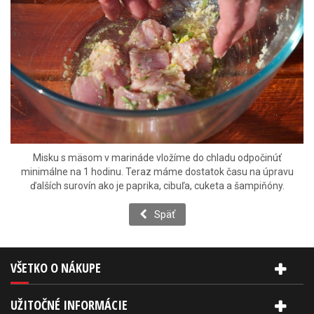
Misku s mäsom v marináde vložíme do chladu odpočinúť
minimálne na 1 hodinu. Teraz máme dostatok času na úpravu
ďalších surovín ako je paprika, cibuľa, cuketa a šampiňóny.
Späť
VŠETKO O NÁKUPE
UŽITOČNÉ INFORMÁCIE