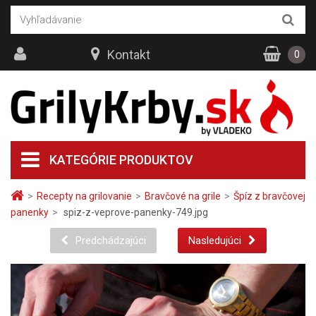
Kontakt
0
KATEGÓRIE PRODUKTOV
>
Recepty na grilovanie
>
Bravčové na grile
>
Špíz z bravčovej
panenky
>
spiz-z-veprove-panenky-749.jpg
Predchádzajúci
Nasledujúci