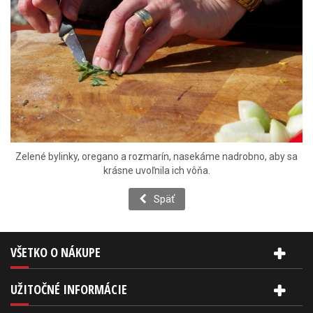
Zelené bylinky, oregano a rozmarín, nasekáme nadrobno, aby sa
krásne uvoľnila ich vôňa.
Späť
VŠETKO O NÁKUPE
UŽITOČNÉ INFORMÁCIE