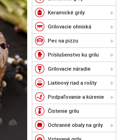
Keramické grily
Grilovacie ohniská
Pec na pizzu
Príslušenstvo ku grilu
Grilovacie náradie
Liatinový riad a rošty
Podpaľovanie a kúrenie
Čistenie grilu
Ochranné obaly na grily
Vstavané grily