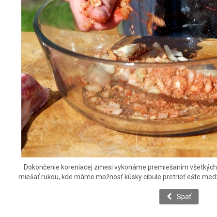
Dokončenie koreniacej zmesi vykonáme premiešaním všetkých s
miešať rukou, kde máme možnosť kúsky cibule pretrieť ešte medzi p
Späť