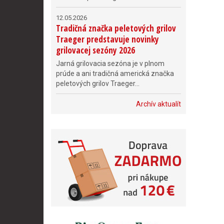
12.05.2026
Tradičná značka peletových grilov
Traeger predstavuje novinky
grilovacej sezóny 2026
Jarná grilovacia sezóna je v plnom
prúde a ani tradičná americká značka
peletových grilov Traeger...
Archív aktualít