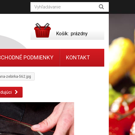
Košík:
prázdny
BCHODNÉ PODMIENKY
KONTAKT
ana-zebirka-562.jpg
dujúci