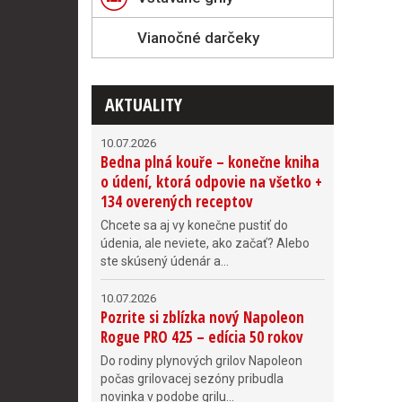
Vianočné darčeky
AKTUALITY
10.07.2026
Bedna plná kouře – konečne kniha
o údení, ktorá odpovie na všetko +
134 overených receptov
Chcete sa aj vy konečne pustiť do
údenia, ale neviete, ako začať? Alebo
ste skúsený údenár a...
10.07.2026
Pozrite si zblízka nový Napoleon
Rogue PRO 425 – edícia 50 rokov
Do rodiny plynových grilov Napoleon
počas grilovacej sezóny pribudla
novinka v podobe grilu...