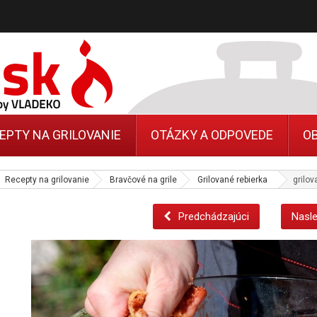
EPTY NA GRILOVANIE
OTÁZKY A ODPOVEDE
O
Recepty na grilovanie
Bravčové na grile
Grilované rebierka
grilov
Predchádzajúci
Nasle