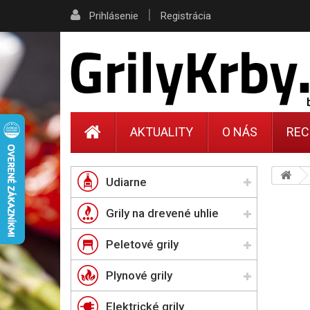
|
Prihlásenie
Registrácia
AKTUALITY
O NÁS
REC
Udiarne
Grily na drevené uhlie
Peletové grily
Plynové grily
Elektrické grily