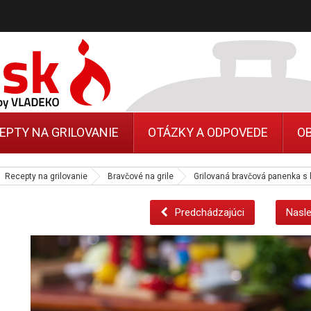
EPTY NA GRILOVANIE
OTÁZKY A ODPOVEDE
O
Recepty na grilovanie
Bravčové na grile
Grilovaná bravčová panenka s 
Predchádzajúci
Nasle