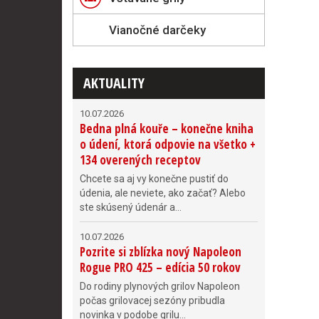
Vianočné darčeky
AKTUALITY
10.07.2026
Bedna plná kouře – konečne kniha
o údení, ktorá odpovie na všetko +
134 overených receptov
Chcete sa aj vy konečne pustiť do
údenia, ale neviete, ako začať? Alebo
ste skúsený údenár a...
10.07.2026
Pozrite si zblízka nový Napoleon
Rogue PRO 425 – edícia 50 rokov
Do rodiny plynových grilov Napoleon
počas grilovacej sezóny pribudla
novinka v podobe grilu...