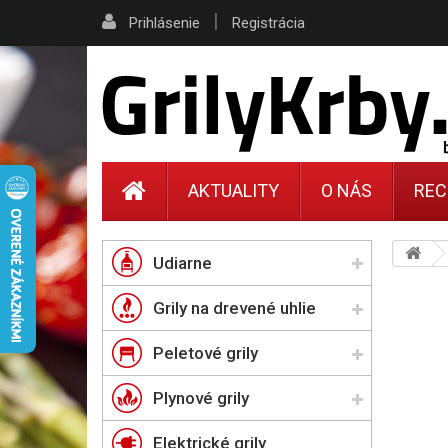
|
Prihlásenie
Registrácia
AKTUALITY
O NÁS
REC
Udiarne
Grily na drevené uhlie
Peletové grily
Plynové grily
Elektrické grily