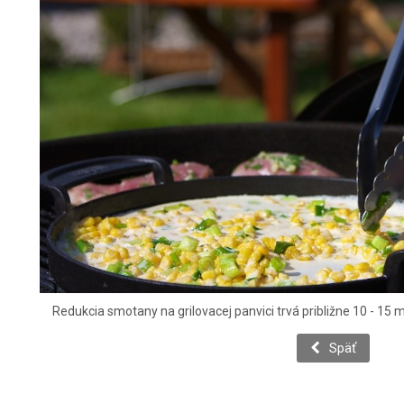
Redukcia smotany na grilovacej panvici trvá približne 10 - 15 mi
Späť