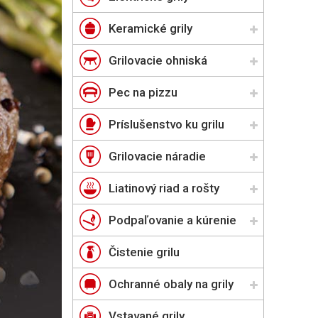
Keramické grily
Grilovacie ohniská
Pec na pizzu
Príslušenstvo ku grilu
Grilovacie náradie
Liatinový riad a rošty
Podpaľovanie a kúrenie
Čistenie grilu
Ochranné obaly na grily
Vstavané grily