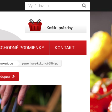
Košík:
prázdny
BCHODNÉ PODMIENKY
KONTAKT
kukuricou
panenka-s-kukurici-686.jpg
dujúci