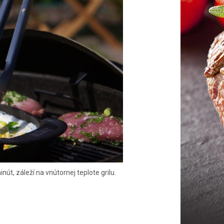
nút, záleží na vnútornej teplote grilu.