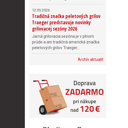
12.05.2026
Tradičná značka peletových grilov
Traeger predstavuje novinky
grilovacej sezóny 2026
Jarná grilovacia sezóna je v plnom
prúde a ani tradičná americká značka
peletových grilov Traeger...
Archív aktualít