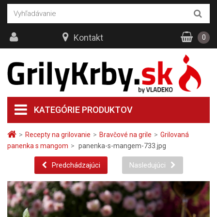
Kontakt
0
KATEGÓRIE PRODUKTOV
>
Recepty na grilovanie
>
Bravčové na grile
>
Grilovaná
panenka s mangom
>
panenka-s-mangem-733.jpg
Predchádzajúci
Nasledujúci