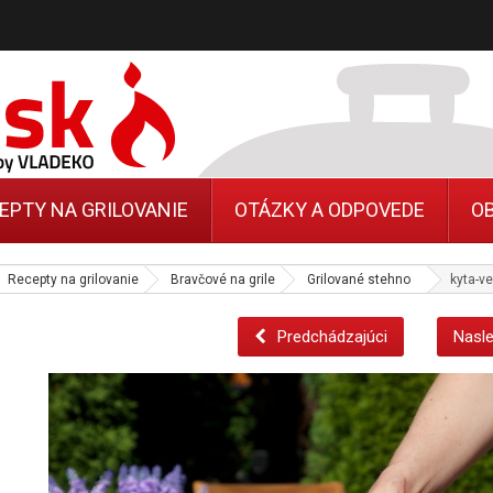
EPTY NA GRILOVANIE
OTÁZKY A ODPOVEDE
O
Recepty na grilovanie
Bravčové na grile
Grilované stehno
kyta-v
Predchádzajúci
Nasle