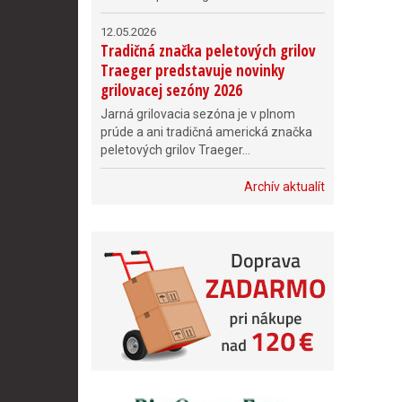
12.05.2026
Tradičná značka peletových grilov
Traeger predstavuje novinky
grilovacej sezóny 2026
Jarná grilovacia sezóna je v plnom
prúde a ani tradičná americká značka
peletových grilov Traeger...
Archív aktualít