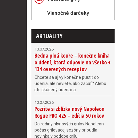
Vianočné darčeky
AKTUALITY
10.07.2026
Bedna plná kouře – konečne kniha
o údení, ktorá odpovie na všetko +
134 overených receptov
Chcete sa aj vy konečne pustiť do
údenia, ale neviete, ako začať? Alebo
ste skúsený údenár a...
10.07.2026
Pozrite si zblízka nový Napoleon
Rogue PRO 425 – edícia 50 rokov
Do rodiny plynových grilov Napoleon
počas grilovacej sezóny pribudla
novinka v podobe grilu...