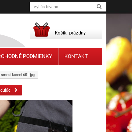
Košík:
prázdny
BCHODNÉ PODMIENKY
KONTAKT
e-smesi-koreni-651.jpg
dujúci