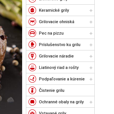
Keramické grily
Grilovacie ohniská
Pec na pizzu
Príslušenstvo ku grilu
Grilovacie náradie
Liatinový riad a rošty
Podpaľovanie a kúrenie
Čistenie grilu
Ochranné obaly na grily
Vstavané grily