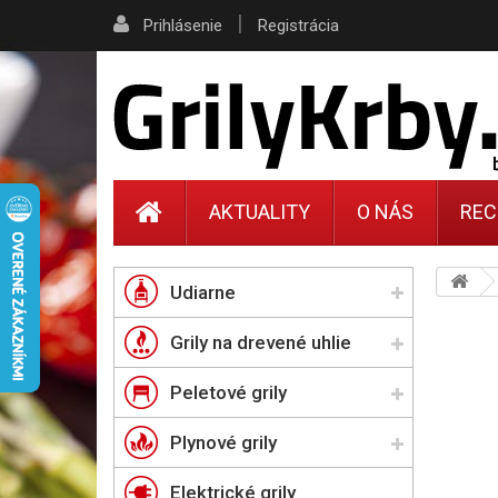
|
Prihlásenie
Registrácia
AKTUALITY
O NÁS
REC
Udiarne
Grily na drevené uhlie
Peletové grily
Plynové grily
Elektrické grily