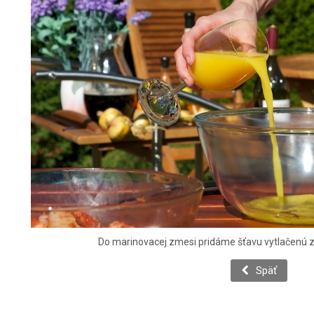
Do marinovacej zmesi pridáme šťavu vytlačenú 
Späť