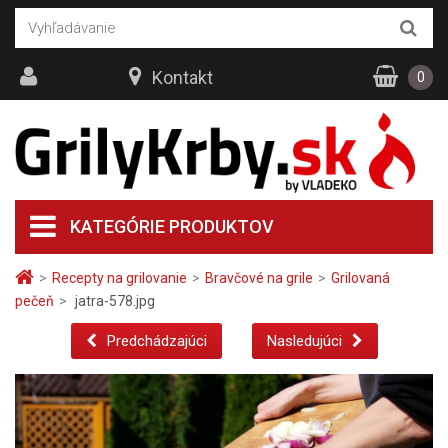
Kontakt
0
KATEGÓRIE PRODUKTOV
>
Recepty na grilovanie
>
Bravčové na grile
>
Grilovaná
pečeň
>
jatra-578.jpg
Predchádzajúci
Nasledujúci