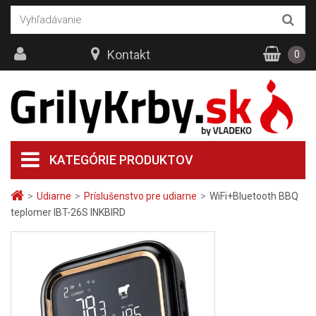
Kontakt
0
KATEGÓRIE PRODUKTOV
>
Udiarne
>
Príslušenstvo pre udiarne
>
WiFi+Bluetooth BBQ
teplomer IBT-26S INKBIRD