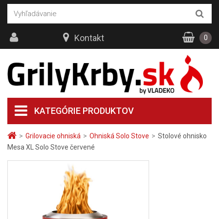
Kontakt
0
KATEGÓRIE PRODUKTOV
>
Grilovacie ohniská
>
Ohniská Solo Stove
>
Stolové ohnisko
Mesa XL Solo Stove červené