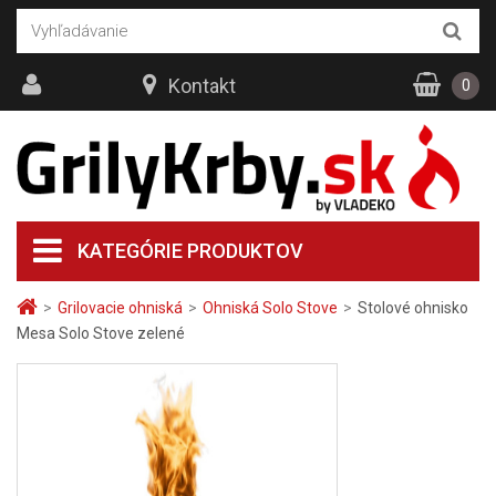
Kontakt
0
KATEGÓRIE PRODUKTOV
>
Grilovacie ohniská
>
Ohniská Solo Stove
>
Stolové ohnisko
Mesa Solo Stove zelené