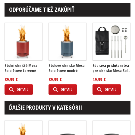
ODPORÚČAME TIEŽ ZAKÚPIŤ
Stolní ohniště Mesa
Stolové ohnisko Mesa
Súprava príslušenstva
Solo Stove červené
Solo Stove modré
pre ohnisko Mesa Sol...
89,99 €
89,99 €
49,99 €
DETAIL
DETAIL
DETAIL
ĎALŠIE PRODUKTY V KATEGÓRII