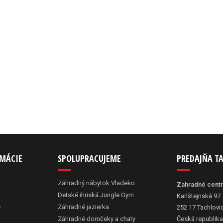
RMÁCIE
SPOLUPRACUJEME
PREDAJŇA T
Záhradný nábytok Vladeko
Zahradné cent
Detské ihriská Jungle Gym
Karlštejnská 97
e
Záhradné jazierka
252 17 Tachlovi
Záhradné domčeky a chaty
Česká republika