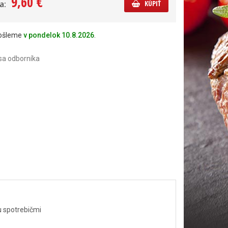
9,60 €
a:
KÚPIŤ
došleme
v pondelok 10.8.2026
.
sa odborníka
mu spotrebičmi