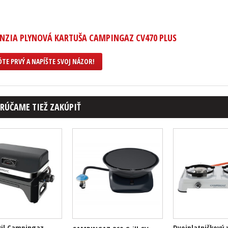
NZIA PLYNOVÁ KARTUŠA CAMPINGAZ CV470 PLUS
TE PRVÝ A NAPÍŠTE SVOJ NÁZOR!
RÚČAME TIEŽ ZAKÚPIŤ
ril Campingaz
Dvojplatničkový 