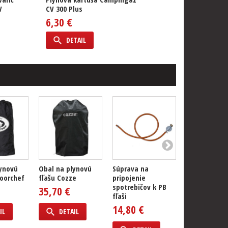
V
CV 300 Plus
6,30 €
DETAIL
lynovú
Obal na plynovú
Súprava na
Plynová kart
oorchef
fľašu Cozze
pripojenie
Coleman C50
spotrebičov k PB
Performance
35,70 €
fľaši
8,40 €
14,80 €
IL
DETAIL
DETAIL