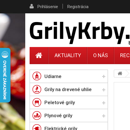
|
Prihlásenie
Registrácia
AKTUALITY
O NÁS
REC
Udiarne
Grily na drevené uhlie
Peletové grily
Plynové grily
Elektrické grily