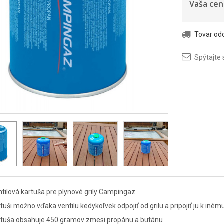
Vaša cen
Tovar o
Spýtajte 
tilová kartuša pre plynové grily Campingaz
tuši možno vďaka ventilu kedykoľvek odpojiť od grilu a pripojiť ju k iné
rtuša obsahuje 450 gramov zmesi propánu a butánu