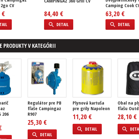
CAMPINGAZ 360 Grill CV
 2go CV
Camping Cook C
 €
84,40 €
63,20 €
TAIL
DETAIL
DETAIL
E PRODUKTY V KATEGÓRII
varič
Regulátor pre PB
Plynová kartuša
Obal na p
az
fľaše Campingaz
pre grily Napoleon
fľašu Outd
 206
R907
11,20 €
28,10 €
25,30 €
€
DETAIL
DETA
DETAIL