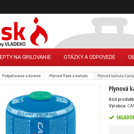
EPTY NA GRILOVANIE
OTÁZKY A ODPOVEDE
O
Podpaľovanie a kúrenie
Plynové fľaše a kartuše
Plynová kartuša Cam
Plynová k
Kód produkt
Výrobca:
CA
SKLADO