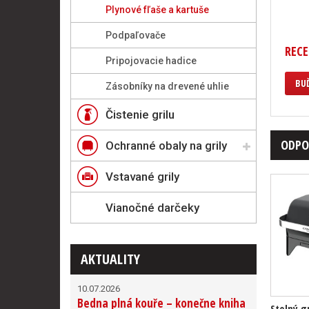
Plynové fľaše a kartuše
Podpaľovače
RECE
Pripojovacie hadice
BUĎ
Zásobníky na drevené uhlie
Čistenie grilu
ODPO
Ochranné obaly na grily
Vstavané grily
Vianočné darčeky
AKTUALITY
10.07.2026
Bedna plná kouře – konečne kniha
Stolný g