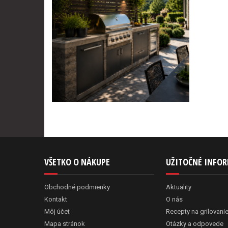
VŠETKO O NÁKUPE
UŽITOČNÉ INFO
Obchodné podmienky
Aktuality
Kontakt
O nás
Môj účet
Recepty na grilovani
Mapa stránok
Otázky a odpovede