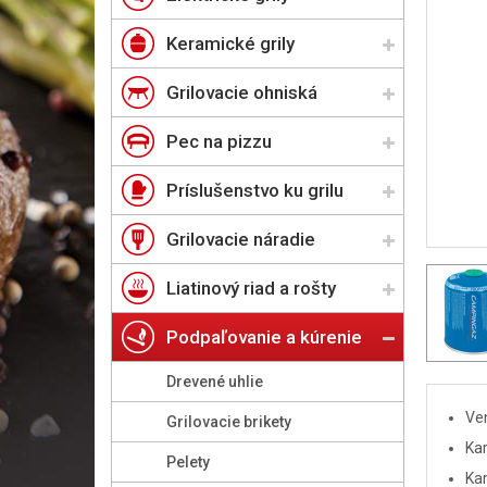
Keramické grily
Grilovacie ohniská
Pec na pizzu
Príslušenstvo ku grilu
Grilovacie náradie
Liatinový riad a rošty
Podpaľovanie a kúrenie
Drevené uhlie
Ven
Grilovacie brikety
Kar
Pelety
Ka