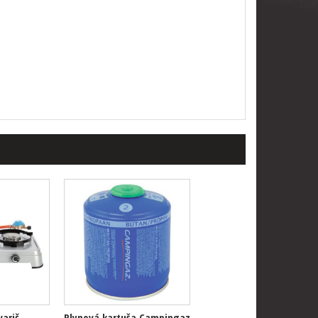
varič
Plynová kartuša Campingaz