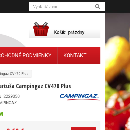
Košík:
prázdny
BCHODNÉ PODMIENKY
KONTAKT
pingaz CV470 Plus
artuša Campingaz CV470 Plus
u:
2229050
MPINGAZ
M