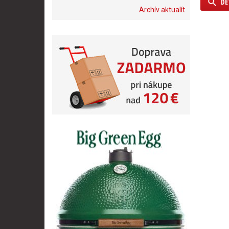
DE
Archív aktualít