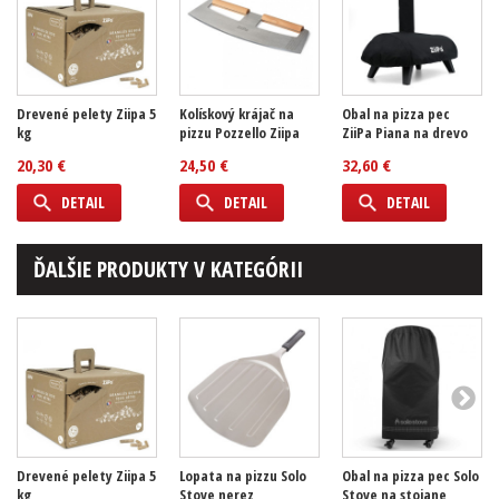
Drevené pelety Ziipa 5
Kolískový krájač na
Obal na pizza pec
kg
pizzu Pozzello Ziipa
ZiiPa Piana na drevo
20,30 €
24,50 €
32,60 €
DETAIL
DETAIL
DETAIL
ĎALŠIE PRODUKTY V KATEGÓRII
Drevené pelety Ziipa 5
Lopata na pizzu Solo
Obal na pizza pec Solo
kg
Stove nerez
Stove na stojane