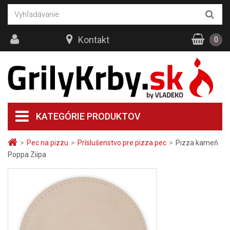
Kontakt
0
KATEGÓRIE PRODUKTOV
>
Pec na pizzu
>
Príslušenstvo pre pizza pec
>
Pizza kameň
Poppa Ziipa