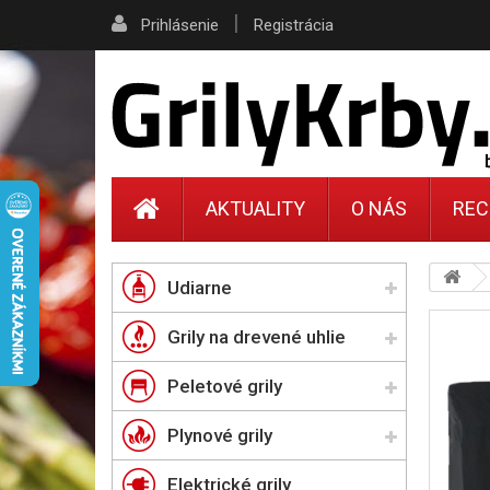
|
Prihlásenie
Registrácia
AKTUALITY
O NÁS
REC
Udiarne
Grily na drevené uhlie
Peletové grily
Plynové grily
Elektrické grily