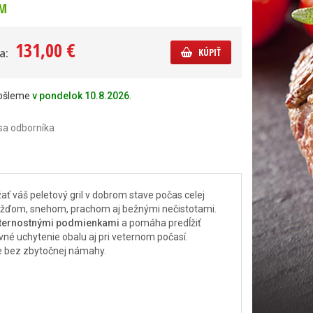
M
131,00 €
a:
KÚPIŤ
došleme
v pondelok 10.8.2026
.
sa odborníka
žať váš peletový gril v dobrom stave počas celej
d dažďom, snehom, prachom aj bežnými nečistotami.
eternostnými podmienkami
a pomáha predĺžiť
é uchytenie obalu aj pri veternom počasí.
e bez zbytočnej námahy.