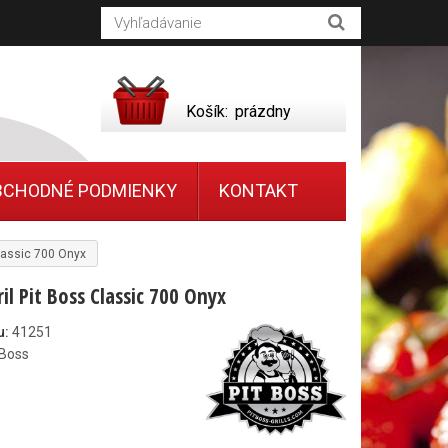
Košík:
prázdny
BCHODNÉ PODMIENKY
KONTAKT
Classic 700 Onyx
il Pit Boss Classic 700 Onyx
u:
41251
 Boss