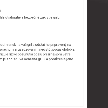
.
hle utiahnutie a bezpečné zakrytie grilu.
odmienok na váš gril a udržať ho pripravený na
ou, prachom aj usadzovaním nečistôt počas obdobia,
žuje riziko posunutia obalu pri silnejšom vetre.
om je
spoľahlivá ochrana grilu a predĺženie jeho