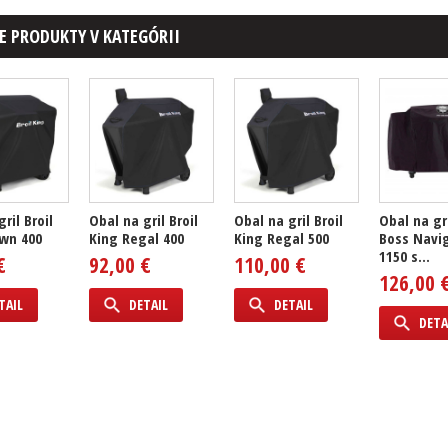
E PRODUKTY V KATEGÓRII
ril Broil
Obal na gril Broil
Obal na gril Broil
Obal na gri
wn 400
King Regal 400
King Regal 500
Boss Navi
1150 s...
€
92,00 €
110,00 €
126,00 
TAIL
DETAIL
DETAIL
DETA