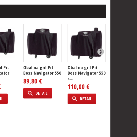
l Pit
Obal na gril Pit
Obal na gril Pit
Obal na gril 
gator
Boss Navigator 550
Boss Navigator 550
Boss Naviga
s...
s...
89,80 €
€
110,00 €
110,00 €
DETAIL
IL
DETAIL
DETAIL