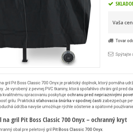
SKLADO
Vaša cen
Tovar o
Spýtajte 
na gril Pit Boss Classic 700 Onyx je praktický doplnok, ktorý pomáha udr
y. Je vyrobený z pevnej PVC tkaniny, ktorá spoľahlivo chráni gril pre
 kvalitnému spracovaniu poskytuje
ochranu pred nepriaznivými pov
nosť grilu. Praktická
sťahovacia šnúrka v spodnej časti
zabezpečuje pevn
duchá údržba navyše umožňuje rýchle očistenie a opätovné používani
 na gril Pit Boss Classic 700 Onyx – ochranný kryt
ranný obal pre peletový gril
Pit Boss Classic 700 Onyx
.