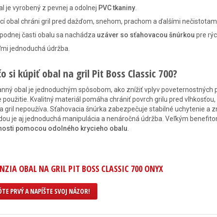
l je vyrobený z pevnej a odolnej
PVC tkaniny
.
cí obal chráni gril pred dažďom, snehom, prachom a ďalšími nečistotami
podnej časti obalu sa nachádza
uzáver so sťahovacou šnúrkou
pre rýc
ľmi jednoduchá údržba.
o si kúpiť obal na gril Pit Boss Classic 700?
nný obal je jednoduchým spôsobom, ako znížiť vplyv poveternostných p
e použitie. Kvalitný materiál pomáha chrániť povrch grilu pred vlhkosť
a gril nepoužíva. Sťahovacia šnúrka zabezpečuje stabilné uchytenie a zni
ou je aj jednoduchá manipulácia a nenáročná údržba. Veľkým benefit
tnosti pomocou odolného krycieho obalu
.
NZIA OBAL NA GRIL PIT BOSS CLASSIC 700 ONYX
TE PRVÝ A NAPÍŠTE SVOJ NÁZOR!