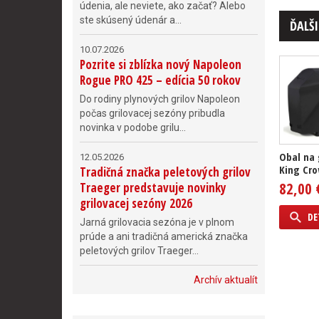
údenia, ale neviete, ako začať? Alebo
ste skúsený údenár a...
ĎALŠI
10.07.2026
Pozrite si zblízka nový Napoleon
Rogue PRO 425 – edícia 50 rokov
Do rodiny plynových grilov Napoleon
počas grilovacej sezóny pribudla
novinka v podobe grilu...
Obal na g
12.05.2026
King Cro
Tradičná značka peletových grilov
82,00 
Traeger predstavuje novinky
grilovacej sezóny 2026
DE
Jarná grilovacia sezóna je v plnom
prúde a ani tradičná americká značka
peletových grilov Traeger...
Archív aktualít