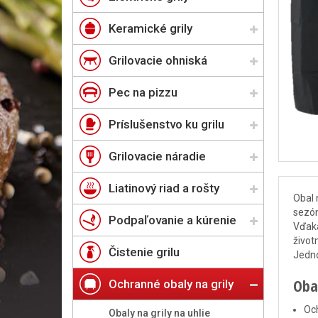
Keramické grily
Grilovacie ohniská
Pec na pizzu
Príslušenstvo ku grilu
Grilovacie náradie
Liatinový riad a rošty
Obal 
sezón
Podpaľovanie a kúrenie
Vďaka
život
Čistenie grilu
Jedno
Obal
Ochranné obaly na grily
Och
Obaly na grily na uhlie