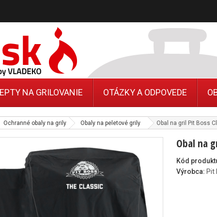
EPTY NA GRILOVANIE
OTÁZKY A ODPOVEDE
O
Ochranné obaly na grily
Obaly na peletové grily
Obal na gril Pit Boss 
Obal na gr
Kód produkt
Výrobca:
Pit