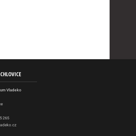
ACHLOVICE
rum Vladeko
ce
5 265
adeko.cz