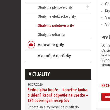
Oba
Obaly na plynové grily
Kry
Obaly na elektrické grily
V s
Ve
Obaly na peletové grily
Obaly na udiarne
Preč
Vstavané grily
Ochra
ďalši
Vianočné darčeky
keď s
Výhod
živo
AKTUALITY
RECE
10.07.2026
Bedna plná kouře – konečne kniha
o údení, ktorá odpovie na všetko +
BUĎ
134 overených receptov
Chcete sa aj vy konečne pustiť do