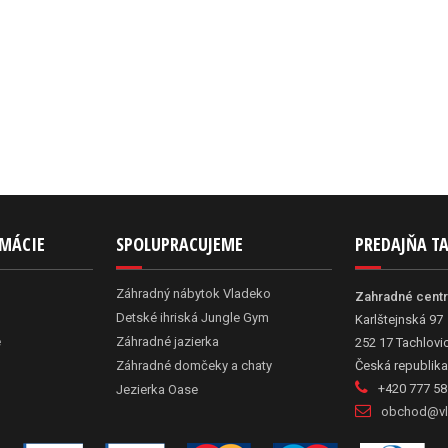
RMÁCIE
SPOLUPRACUJEME
PREDAJŇA T
Záhradný nábytok Vladeko
Zahradné cent
Detské ihriská Jungle Gym
Karlštejnská 97
e
Záhradné jazierka
252 17 Tachlovi
Záhradné domčeky a chaty
Česká republika
+420 777 58
Jezierka Oase
obchod@vl