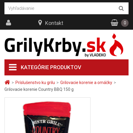
Kontakt
0
KATEGÓRIE PRODUKTOV
>
Príslušenstvo ku grilu
>
Grilovacie korenie a omáčky
>
Grilovacie korenie Country BBQ 150 g