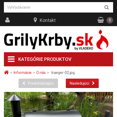
Kontakt
0
KATEGÓRIE PRODUKTOV
>
Informácie
>
O nás
>
traeger-02.jpg
Predchádzajúci
Nasledujúci