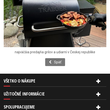
najväčšia predajňa grilov a udiarní v Českej republike
Späť
VŠETKO O NÁKUPE
UŽITOČNÉ INFORMÁCIE
SPOLUPRACUJEME